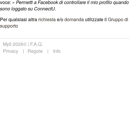
voce: »
Permetti a Facebook di controllare il mio profilo quando
sono loggato su ConnectU
.
Per qualsiasi altra
richiesta
e/o
domanda
utilizzate il
Gruppo di
supporto
My5 2026©
F.A.Q.
Privacy
Regole
Info