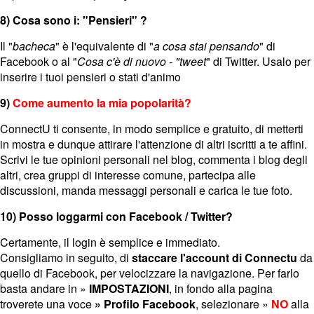
8) Cosa sono i: "Pensieri" ?
Il "
bacheca
" è l'equivalente di "
a cosa stai pensando
" di
Facebook o al "
Cosa c'è di nuovo - "tweet
" di Twitter. Usalo per
inserire i tuoi pensieri o stati d'animo
9)
Come aumento la mia popolarità?
ConnectU ti consente, in modo semplice e gratuito, di metterti
in mostra e dunque attirare l'attenzione di altri iscritti a te affini.
Scrivi le tue opinioni personali nel blog, commenta i blog degli
altri, crea gruppi di interesse comune, partecipa alle
discussioni, manda messaggi personali e carica le tue foto.
10) Posso loggarmi con Facebook / Twitter?
Certamente, il login è semplice e immediato.
Consigliamo in seguito, di
staccare l'account di Connectu
da
quello di Facebook, per velocizzare la navigazione. Per farlo
basta andare in »
IMPOSTAZIONI
, in fondo alla pagina
troverete una voce
» Profilo Facebook
, selezionare »
NO
alla