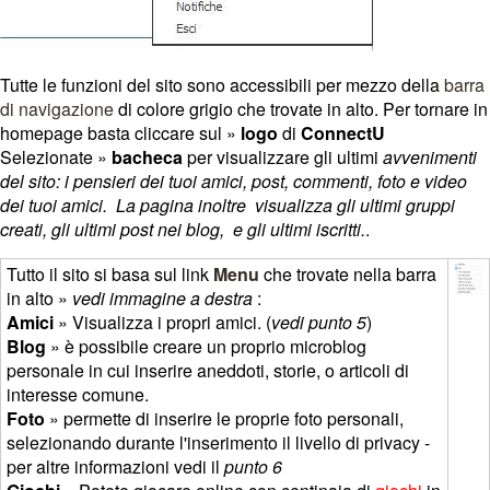
Tutte le funzioni del sito sono accessibili per mezzo della
barra
di navigazione
di colore grigio che trovate in alto. Per tornare in
homepage basta cliccare sul »
logo
di
ConnectU
Selezionate »
bacheca
per visualizzare gli ultimi
avvenimenti
del sito: i pensieri dei tuoi amici, post, commenti, foto e video
dei tuoi amici. La pagina inoltre visualizza gli ultimi gruppi
creati, gli ultimi post nei blog, e gli ultimi iscritti.
.
Tutto il sito si basa sul link
Menu
che trovate nella barra
in alto »
vedi immagine a destra
:
Amici
» Visualizza i propri amici. (
vedi punto 5
)
Blog
» è possibile creare un proprio microblog
personale in cui inserire aneddoti, storie, o articoli di
interesse comune.
Foto
» permette di inserire le proprie foto personali,
selezionando durante l'inserimento il livello di privacy -
per altre informazioni vedi il
punto 6