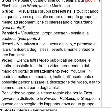
Giochi
» Potete giocare online con centinaia di
giochi
in
Flash, sia con Windows che MacIntosh.
Gruppi
» Visualizza i gruppi presenti nel sito, cliccando
su questa voce è possibile creare un proprio gruppo in
merito ad argomenti che ci interessano o riguardano
(
vedi punto 7
)
Pensieri
» Visualizza i propri pensieri - simile alla
bacheca (
vedi punto 8
)
Utenti
» Visualizza tutti gli utenti del sito, e permette di
fare una ricerca degli stessi, eventualmente chiedere
loro l'amicizia
Video
» Elenca tutti i video pubblicati nel portale, è
inoltre possibile inserire un video prendendolo dai
maggiori portali di intrattenimento (vedi
Youtube
) in
modo semplice e immediato, inoltre, all'inserimento è
possibile personalizzare la descrizione del video, e farlo
commentare da parte degli amici.
Per i video valgono le
stesse regole
che per le
Foto
(ovvero la distinzione in
Privato - Pubblico, o Gruppo
, in
questo caso scegliendo l'appartenenza ad un gruppo)
3) Posta interna - Impostazioni