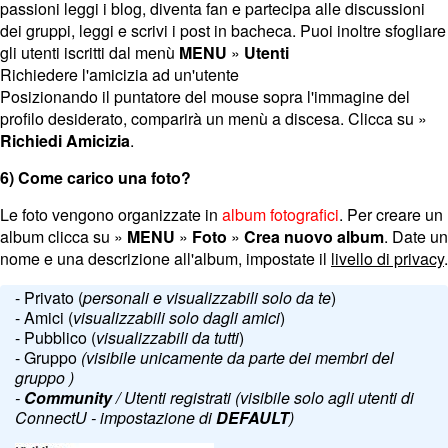
passioni leggi i blog, diventa fan e partecipa alle discussioni
dei gruppi, leggi e scrivi i post in bacheca. Puoi inoltre sfogliare
gli utenti iscritti dal menù
MENU
»
Utenti
Richiedere l'amicizia ad un'utente
Posizionando il puntatore del mouse sopra l'immagine del
profilo desiderato, comparirà un menù a discesa. Clicca su »
Richiedi Amicizia
.
6) Come carico una foto?
Le foto vengono organizzate in
album fotografici
. Per creare un
album clicca su »
MENU
»
Foto
»
Crea nuovo album
. Date un
nome e una descrizione all'album, impostate il
livello di privacy
.
- Privato (
personali e visualizzabili solo da te
)
- Amici (
visualizzabili solo dagli amici
)
- Pubblico (
visualizzabili da tutti
)
- Gruppo
(visibile unicamente da parte dei membri del
gruppo )
-
Community
/ Utenti registrati (visibile solo agli utenti di
ConnectU - impostazione di
DEFAULT
)