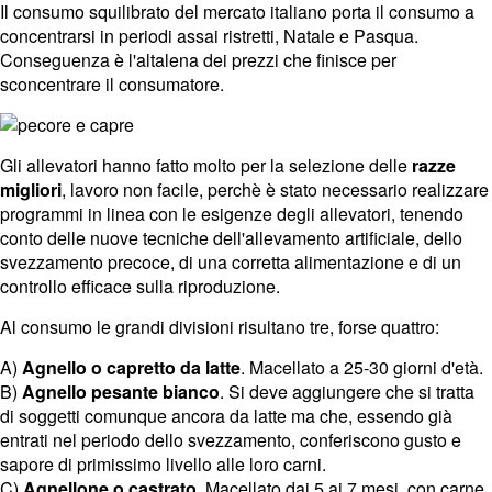
Il consumo squilibrato del mercato italiano porta il consumo a
concentrarsi in periodi assai ristretti, Natale e Pasqua.
Conseguenza è l'altalena dei prezzi che finisce per
sconcentrare il consumatore.
Gli allevatori hanno fatto molto per la selezione delle
razze
migliori
, lavoro non facile, perchè è stato necessario realizzare
programmi in linea con le esigenze degli allevatori, tenendo
conto delle nuove tecniche dell'allevamento artificiale, dello
svezzamento precoce, di una corretta alimentazione e di un
controllo efficace sulla riproduzione.
Al consumo le grandi divisioni risultano tre, forse quattro:
A)
Agnello o capretto da latte
. Macellato a 25-30 giorni d'età.
B)
Agnello pesante bianco
. Si deve aggiungere che si tratta
di soggetti comunque ancora da latte ma che, essendo già
entrati nel periodo dello svezzamento, conferiscono gusto e
sapore di primissimo livello alle loro carni.
C)
Agnellone o castrato
. Macellato dai 5 ai 7 mesi, con carne