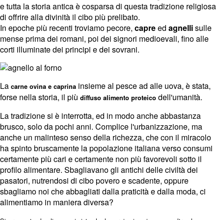
e tutta la storia antica è cosparsa di questa tradizione religiosa
di offrire alla divinità il cibo più prelibato.
In epoche più recenti troviamo pecore,
capre
ed
agnelli
sulle
mense prima dei romani, poi dei signori medioevali, fino alle
corti illuminate dei principi e dei sovrani.
La
insieme al pesce ad alle uova, è stata,
carne ovina e caprina
forse nella storia, il più
dell'umanità.
diffuso alimento proteico
La tradizione si è interrotta, ed in modo anche abbastanza
brusco, solo da pochi anni. Complice l'urbanizzazione, ma
anche un malinteso senso della richezza, che con il miracolo
ha spinto bruscamente la popolazione italiana verso consumi
certamente più cari e certamente non più favorevoli sotto il
profilo alimentare. Sbagliavano gli antichi delle civiltà dei
pasatori, nutrendosi di cibo povero e scadente, oppure
sbagliamo noi che abbagliati dalla praticità e dalla moda, ci
alimentiamo in maniera diversa?