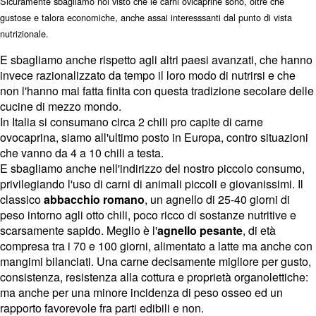
Sicuramente sbagliamo noi visto che le carni ovicaprine sono, oltre che
gustose e talora economiche, anche assai interesssanti dal punto di vista
nutrizionale.
E sbagliamo anche rispetto agli altri paesi avanzati, che hanno
invece razionalizzato da tempo il loro modo di nutrirsi e che
non l'hanno mai fatta finita con questa tradizione secolare delle
cucine di mezzo mondo.
In Italia si consumano circa 2 chili pro capite di carne
ovocaprina, siamo all'ultimo posto in Europa, contro situazioni
che vanno da 4 a 10 chili a testa.
E sbagliamo anche nell'indirizzo del nostro piccolo consumo,
privilegiando l'uso di carni di animali piccoli e giovanissimi. Il
classico
abbacchio romano
, un agnello di 25-40 giorni di
peso intorno agli otto chili, poco ricco di sostanze nutritive e
scarsamente sapido. Meglio è l'
agnello pesante
, di età
compresa tra i 70 e 100 giorni, alimentato a latte ma anche con
mangimi bilanciati. Una carne decisamente migliore per gusto,
consistenza, resistenza alla cottura e proprietà organolettiche:
ma anche per una minore incidenza di peso osseo ed un
rapporto favorevole fra parti edibili e non.