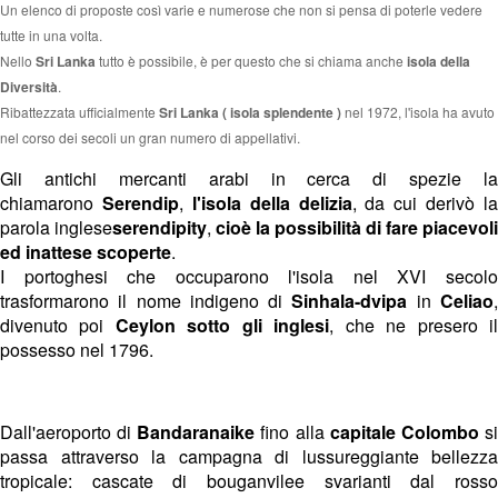
Un elenco di proposte così varie e numerose che non si pensa di poterle vedere
tutte in una volta.
Nello
Sri Lanka
tutto è possibile, è per questo che si chiama anche
isola della
Diversità
.
Ribattezzata ufficialmente
Sri Lanka ( isola splendente )
nel 1972, l'isola ha avuto
nel corso dei secoli un gran numero di appellativi.
Gli antichi mercanti arabi in cerca di spezie la
chiamarono
Serendip
,
l'isola della delizia
, da cui derivò la
parola inglese
serendipity
,
cioè la possibilità di fare piacevoli
ed inattese scoperte
.
I portoghesi che occuparono l'isola nel XVI secolo
trasformarono il nome indigeno di
Sinhala-dvipa
in
Celiao
divenuto poi
Ceylon sotto gli inglesi
, che ne presero i
possesso nel 1796.
Dall'aeroporto di
Bandaranaike
fino alla
capitale Colombo
s
passa attraverso la campagna di lussureggiante bellezza
tropicale: cascate di bouganvilee svarianti dal rosso