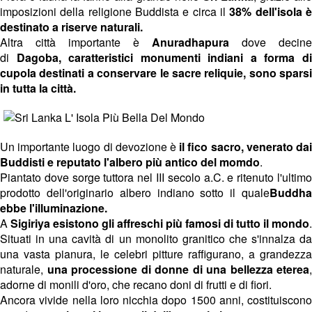
imposizioni della religione Buddista e circa il
38% dell'isola 
destinato a riserve naturali.
Altra città importante è
Anuradhapura
dove decine
di
Dagoba, caratteristici monumenti indiani a forma d
cupola destinati a conservare le sacre reliquie, sono sparsi
in tutta la città.
Un importante luogo di devozione è
il fico sacro, venerato da
Buddisti e reputato l'albero più antico del momdo
.
Piantato dove sorge tuttora nel III secolo a.C. e ritenuto l'ultimo
prodotto dell'originario albero indiano sotto il quale
Buddha
ebbe l'illuminazione.
A
Sigiriya esistono gli affreschi più famosi di tutto il mondo
.
Situati in una cavità di un monolito granitico che s'innalza da
una vasta pianura, le celebri pitture raffigurano, a grandezza
naturale,
una processione di donne di una bellezza eterea
,
adorne di monili d'oro, che recano doni di frutti e di fiori.
Ancora vivide nella loro nicchia dopo 1500 anni, costituiscono