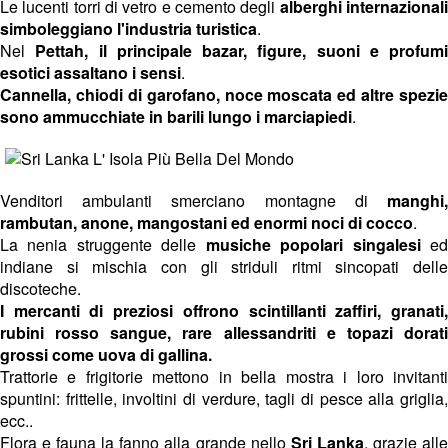
Le lucenti torri di vetro e cemento degli
alberghi internazional
simboleggiano l'industria turistica
.
Nel
Pettah, il principale bazar, figure, suoni e profumi
esotici assaltano i sensi
.
Cannella, chiodi di garofano, noce moscata ed altre spezie
sono ammucchiate in barili lungo i marciapiedi
.
Venditori ambulanti smerciano montagne di
manghi,
rambutan, anone, mangostani ed enormi noci di cocco
.
La nenia struggente delle
musiche popolari singalesi
e
indiane si mischia con gli striduli ritmi sincopati delle
discoteche.
I mercanti di preziosi offrono scintillanti zaffiri, granati,
rubini rosso sangue, rare allessandriti e topazi dorati
grossi come uova di gallina.
Trattorie e frigitorie mettono in bella mostra i loro invitanti
spuntini: frittelle, involtini di verdure, tagli di pesce alla griglia,
ecc..
Flora e fauna la fanno alla grande nello
Sri Lanka
, grazie all