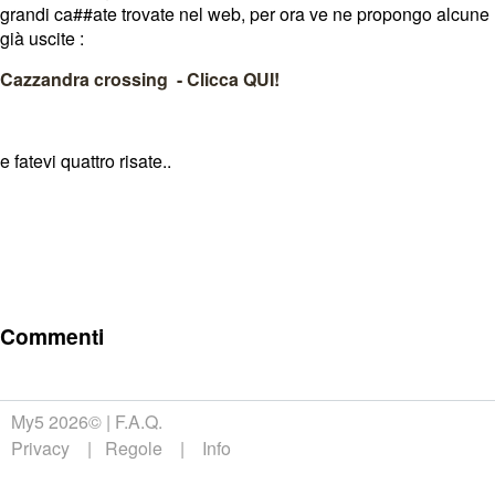
grandi ca##ate trovate nel web, per ora ve ne propongo alcune
già uscite :
Cazzandra crossing - Clicca QUI!
e fatevi quattro risate..
Commenti
My5 2026©
F.A.Q.
Privacy
Regole
Info