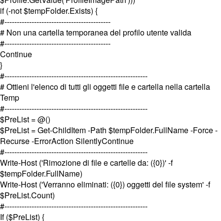
if (-not $tempFolder.Exists) {
#-------------------------------------------
# Non una cartella temporanea del profilo utente valida
#-------------------------------------------
Continue
}
#----------------------------------------------------------
# Ottieni l'elenco di tutti gli oggetti file e cartella nella cartella
Temp
#----------------------------------------------------------
$PreList = @()
$PreList = Get-ChildItem -Path $tempFolder.FullName -Force -
Recurse -ErrorAction SilentlyContinue
#----------------------------------------------------------
Write-Host ('Rimozione di file e cartelle da: ({0})' -f
$tempFolder.FullName)
Write-Host ('Verranno eliminati: ({0}) oggetti del file system' -f
$PreList.Count)
#----------------------------------------------------------
If ($PreList) {