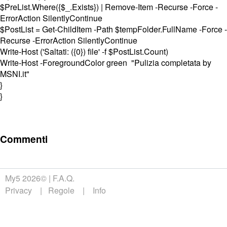
$PreList.Where({$_.Exists}) | Remove-Item -Recurse -Force -
ErrorAction SilentlyContinue
$PostList = Get-ChildItem -Path $tempFolder.FullName -Force -
Recurse -ErrorAction SilentlyContinue
Write-Host ('Saltati: ({0}) file' -f $PostList.Count)
Write-Host -ForegroundColor green "Pulizia completata by
MSNI.it"
}
}
Commenti
My5 2026©
F.A.Q.
Privacy
Regole
Info