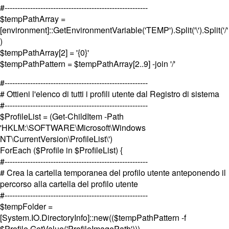
#--------------------------------------------------------
$tempPathArray =
[environment]::GetEnvironmentVariable('TEMP').Split('\').Split('/'
)
$tempPathArray[2] = '{0}'
$tempPathPattern = $tempPathArray[2..9] -join '/'
#--------------------------------------------------------
# Ottieni l'elenco di tutti i profili utente dal Registro di sistema
#--------------------------------------------------------
$ProfileList = (Get-ChildItem -Path
'HKLM:\SOFTWARE\Microsoft\Windows
NT\CurrentVersion\ProfileList\')
ForEach ($Profile in $ProfileList) {
#--------------------------------------------------------
# Crea la cartella temporanea del profilo utente anteponendo il
percorso alla cartella del profilo utente
#--------------------------------------------------------
$tempFolder =
[System.IO.DirectoryInfo]::new(($tempPathPattern -f
$Profile.GetValue('ProfileImagePath')))