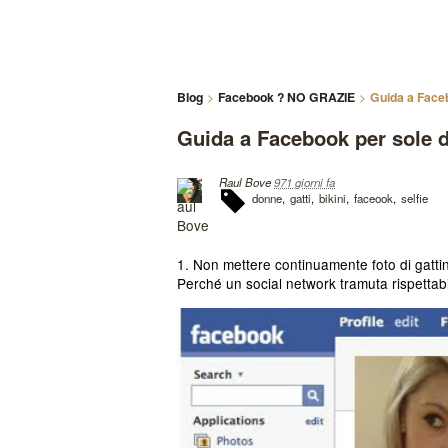
Blog
Facebook ? NO GRAZIE
Guida a Face
Guida a Facebook per sole 
Raul Bove
971 giorni fa
donne
gatti
bikini
faceook
selfie
1. Non mettere continuamente foto di gattin
Perché un social network tramuta rispettabi