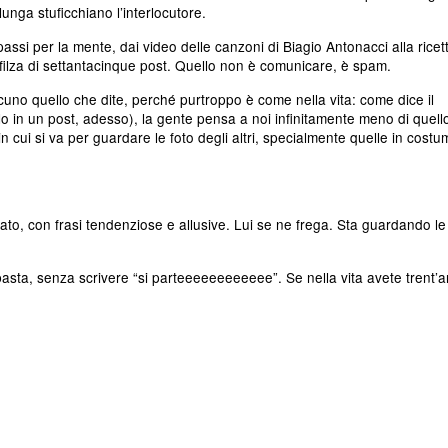
unga stuficchiano l’interlocutore.
i passi per la mente, dai video delle canzoni di Biagio Antonacci alla ricet
sfilza di settantacinque post. Quello non è comunicare, è spam.
cuno quello che dite, perché purtroppo è come nella vita: come dice il
o in un post, adesso), la gente pensa a noi infinitamente meno di quell
n cui si va per guardare le foto degli altri, specialmente quelle in costu
to, con frasi tendenziose e allusive. Lui se ne frega. Sta guardando le
sta, senza scrivere “si parteeeeeeeeeeee”. Se nella vita avete trent’a