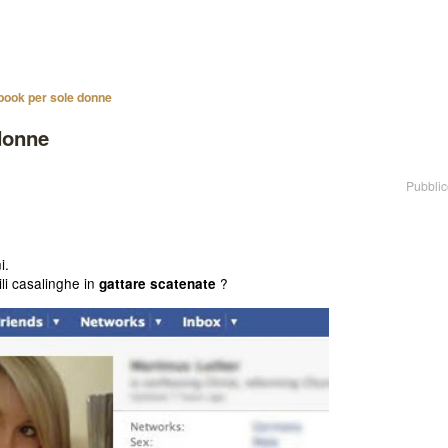
book per sole donne
donne
Pubblic
i.
li casalinghe in
?
gattare scatenate