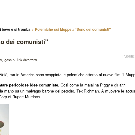
i beve e si tromba
Polemiche sui Muppet: "Sono dei comunisti"
o dei comunisti"
Pubblic
ti
gossip
link divertenti
io 2012, ma in America sono scoppiate le polemiche attorno al nuovo film "I Mupp
Così come la maialina Piggy e gli altri
ntare pericolose idee comuniste.
o la mano su un malvagio barone del petrolio, Tex Richman. A muovere le accu
Corp di Rupert Murdoch.