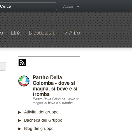
Accedi
o
Link
Discussioni
Altro
Partito Della
Colomba - dove si
magna, si beve e si
tromba
Partito Della Colomba - dove si
magna, si beve e si tromba
Attivita' del gruppo
Bacheca del Gruppo
Blog del gruppo