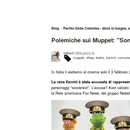
Blog
Partito Della Colomba - dove si magna, s
Polemiche sui Muppet: "Son
laibach
3804 giorni fa
muppet
show
teatro
kermit
comunis
In Italia li vedremo al cinema solo il 3 febbra
La rana Kermit è stata accusata di rapprese
personaggi "sovversivi". L'accusa? Aver calcat
la Rete americana Fox News, del gruppo News