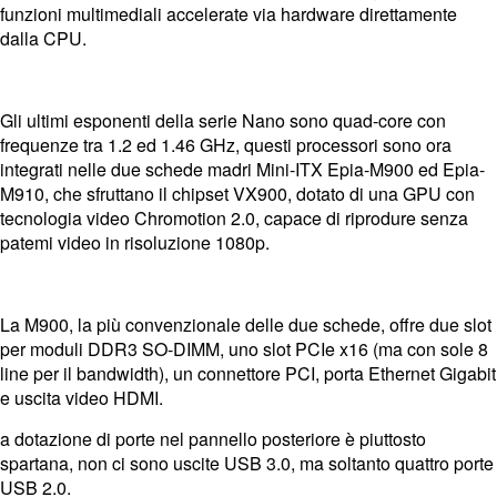
funzioni multimediali accelerate via hardware direttamente
dalla CPU.
Gli ultimi esponenti della serie Nano sono quad-core con
frequenze tra 1.2 ed 1.46 GHz, questi processori sono ora
integrati nelle due schede madri Mini-ITX Epia-M900 ed Epia-
M910, che sfruttano il chipset VX900, dotato di una GPU con
tecnologia video Chromotion 2.0, capace di riprodure senza
patemi video in risoluzione 1080p.
La M900, la più convenzionale delle due schede, offre due slot
per moduli DDR3 SO-DIMM, uno slot PCIe x16 (ma con sole 8
line per il bandwidth), un connettore PCI, porta Ethernet Gigabit
e uscita video HDMI.
a dotazione di porte nel pannello posteriore è piuttosto
spartana, non ci sono uscite USB 3.0, ma soltanto quattro porte
USB 2.0.