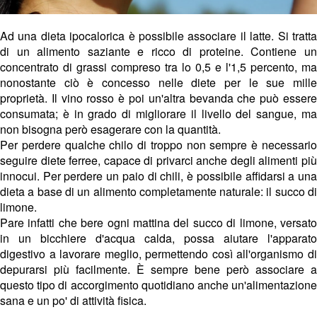
Ad una dieta ipocalorica è possibile associare il latte. Si tratta
di un alimento saziante e ricco di proteine. Contiene un
concentrato di grassi compreso tra lo 0,5 e l'1,5 percento, ma
nonostante ciò è concesso nelle diete per le sue mille
proprietà. Il vino rosso è poi un'altra bevanda che può essere
consumata; è in grado di migliorare il livello del sangue, ma
non bisogna però esagerare con la quantità.
Per perdere qualche chilo di troppo non sempre è necessario
seguire diete ferree, capace di privarci anche degli alimenti più
innocui. Per perdere un paio di chili, è possibile affidarsi a una
dieta a base di un alimento completamente naturale: il succo di
limone.
Pare infatti che bere ogni mattina del succo di limone, versato
in un bicchiere d'acqua calda, possa aiutare l'apparato
digestivo a lavorare meglio, permettendo così all'organismo di
depurarsi più facilmente. È sempre bene però associare a
questo tipo di accorgimento quotidiano anche un'alimentazione
sana e un po' di attività fisica.