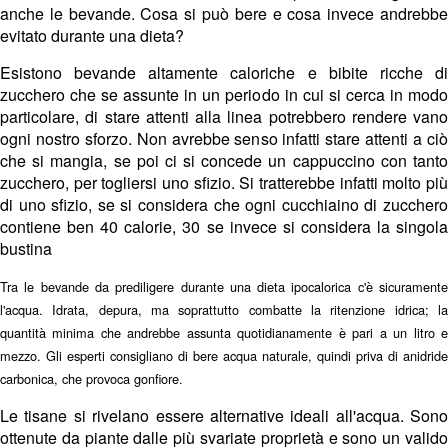
anche le bevande. Cosa si può bere e cosa invece andrebbe
evitato durante una dieta?
Esistono bevande altamente caloriche e bibite ricche di
zucchero che se assunte in un periodo in cui si cerca in modo
particolare, di stare attenti alla linea potrebbero rendere vano
ogni nostro sforzo. Non avrebbe senso infatti stare attenti a ciò
che si mangia, se poi ci si concede un cappuccino con tanto
zucchero, per togliersi uno sfizio. Si tratterebbe infatti molto più
di uno sfizio, se si considera che ogni cucchiaino di zucchero
contiene ben 40 calorie, 30 se invece si considera la singola
bustina
Tra le bevande da prediligere durante una dieta ipocalorica c'è sicuramente
l'acqua. Idrata, depura, ma soprattutto combatte la ritenzione idrica; la
quantità minima che andrebbe assunta quotidianamente è pari a un litro e
mezzo. Gli esperti consigliano di bere acqua naturale, quindi priva di anidride
carbonica, che provoca gonfiore.
Le tisane si rivelano essere alternative ideali all'acqua. Sono
ottenute da piante dalle più svariate proprietà e sono un valido