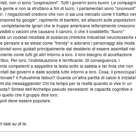
sti, non ci sono "
". Tutti i governi sono buoni. Le compagn
cospirazioni
gente e non la sfruttano a fini di lucro. I parlamentari sono "onorevoli"
 I negazionisti credono che non ci sia una mercato come il traffico ne
l *censored by google*, rapimento di bambini, ed attacchi sulle popolazioni
sono completamente ignari che le truppe americane letteralmente crescono
visibili o vaccini che causano il cancro, o che il cosiddetto "fluoro"
altà un cocktail micidiale di sostanze chimiche industriali neurotossiche 
ace pensare a se stessi come "trendy" e adorano i personaggi alla moda
onisti sono guidati principalmente dal desiderio di essere assimilati nel
ente come tutti gli altri intorno a loro. Il loro bisogno di accettazione
itico. Per loro, l'individuazione è terrificante. Di conseguenza, i
te competenti a seppellire la testa sotto la sabbia e far finta che non
ati dai governi e dalle società tutto intorno a loro. Cosa, li preoccupa
onale? Il Fukushima fallout? Guarda un'altra partita di calcio è iniziata!
i sta messaggiando! Chi ha tempo per la realtà quando si vive in un
oda? Sintesi dell'Archetipo pseudo benestanti: le capacità cognitive e
 quello che il gruppo dice loro.
 poll deve essere popolare.
.
 falsi su di te