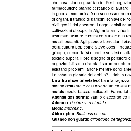
che cosa stanno guardando. Per i negazioni
farmaceutiche stanno cercando di aiutare la 
la guerra economica è un successo enorme!.
di organi, il traffico di bambini schiavi de
civili gestiti dal governo. I negazionisti 
coltivazioni di oppio in Afghanistan, virus in
scaricato nella rete idrica comunale è in re
metalli pesanti. Agli pseudo benestanti pi
della cultura pop come Steve Jobs. I negazi
gruppo, comportarsi e anche vestirsi esattam
sociale supera il loro bisogno di pensiero cr
negazionisti sono diventati sorprendentemen
esistano problemi, anche mentre sono anient
Lo schema globale del debito? Il debito nazi
La mia ragazza m
Un altro show televisivo!
mondo delirante è così divertente ed alla m
morale medio-bassa: malleabili. Fanno tutto
vanno d'accordo ed il
Agenda desiderata:
:
Adorano
ricchezza materiale.
:
.
Moda
macchine
:
.
Abito tipico
Business casual
:
Quando non guardi
diffondono pettegolezzi