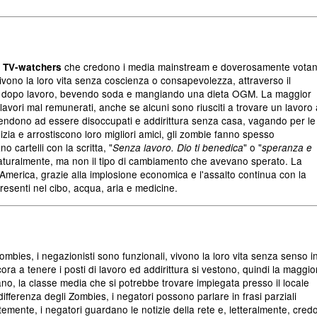
i
che credono i media mainstream e doverosamente votano
TV-watchers
ivono la loro vita senza coscienza o consapevolezza, attraverso il
o dopo lavoro, bevendo soda e mangiando una dieta OGM. La maggior
lavori mal remunerati, anche se alcuni sono riusciti a trovare un lavoro 
ie tendono ad essere disoccupati e addirittura senza casa, vagando per le
zia e arrostiscono loro migliori amici, gli zombie fanno spesso
 cartelli con la scritta, "
" o "
Senza lavoro. Dio ti benedica
speranza e
naturalmente, ma non il tipo di cambiamento che avevano sperato. La
America, grazie alla implosione economica e l'assalto continua con la
esenti nel cibo, acqua, aria e medicine.
ombies, i negazionisti sono funzionali, vivono la loro vita senza senso i
ra a tenere i posti di lavoro ed addirittura si vestono, quindi la maggio
no, la classe media che si potrebbe trovare impiegata presso il locale
ifferenza degli Zombies, i negatori possono parlare in frasi parziali
emente, i negatori guardano le notizie della rete e, letteralmente, cred