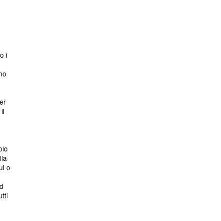
o i
ono
er
il
olo
lla
ui o
ed
tti