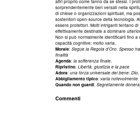
altri proprio come fanno da se stessi. I prot
sorprendentemente ben versati nella spiritu
di chiese o organizzazioni spirituali, ma po
sostenitori open-source della tecnologia. At
essere protettori. Molti intriganti tentano 
effettivamente destinate a dominare ulterior
Non si può normalmente identificarli fino a 
capacità cognitive: molto varia.
:
.
Morale
Segue la Regola d'Oro
Spesso han
finalità
:
.
Agenda
la sofferenza finale
.
Ripristino
Libertà, giustizia e la pace
:
Adora
una forza universale del bene: Dio, 
:
Abbigliamento tipico
varia notevolmente
:
Quando non guardi
Segretamente donerann
Commenti