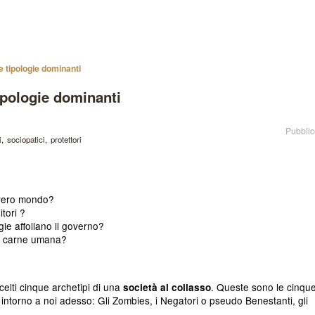
e tipologie dominanti
tipologie dominanti
Pubblic
i
sociopatici
protettori
overo mondo?
tori ?
ie affollano il governo?
o carne umana?
celti cinque archetipi di una
. Queste sono le cinqu
società al collasso
 intorno a noi adesso: Gli Zombies, i Negatori o pseudo Benestanti, gli