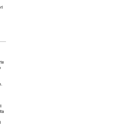
ri
rte
o
o.
i
ita
i