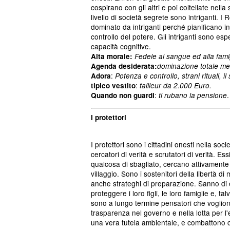
cospirano con gli altri e poi coltellate nella 
livello di società segrete sono intriganti. I 
dominato da intriganti perché pianificano in
controllo del potere. Gli intriganti sono esp
capacità cognitive.
Alta morale:
Fedele al sangue ed alla famigli
Agenda desiderata:
dominazione totale me
:
Adora
Potenza e controllo, strani rituali, il
:
tipico vestito
tailleur da 2.000 Euro.
:
.
Quando non guardi
ti rubano la pensione
I protettori
I protettori sono i cittadini onesti nella soc
cercatori di verità e scrutatori di verità. 
qualcosa di sbagliato, cercano attivamente di
villaggio. Sono i sostenitori della libertà di
anche strateghi di preparazione. Sanno di 
proteggere i loro figli, le loro famiglie e, ta
sono a lungo termine pensatori che vogliono 
trasparenza nel governo e nella lotta per l
una vera tutela ambientale, e combattono co