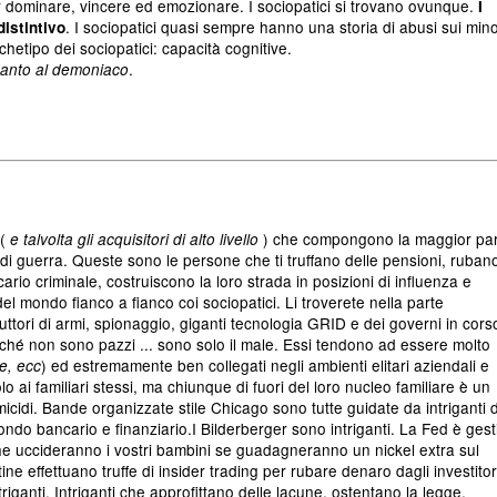
per dominare, vincere ed emozionare. I sociopatici si trovano ovunque.
I
. I sociopatici quasi sempre hanno una storia di abusi sui mino
distintivo
Archetipo dei sociopatici: capacità cognitive.
.
santo al demoniaco
(
) che compongono la maggior pa
e talvolta gli acquisitori di alto livello
e di guerra. Queste sono le persone che ti truffano delle pensioni, ruban
ncario criminale, costruiscono la loro strada in posizioni di influenza e
el mondo fianco a fianco coi sociopatici. Li troverete nella parte
uttori di armi, spionaggio, giganti tecnologia GRID e dei governi in cors
erché non sono pazzi ... sono solo il male. Essi tendono ad essere molto
) ed estremamente ben collegati negli ambienti elitari aziendali e
e, ecc
olo ai familiari stessi, ma chiunque di fuori del loro nucleo familiare è un
icidi. Bande organizzate stile Chicago sono tutte guidate da intriganti d
l mondo bancario e finanziario.I Bilderberger sono intriganti. La Fed è gest
che uccideranno i vostri bambini se guadagneranno un nickel extra sul
utine effettuano truffe di insider trading per rubare denaro dagli investitor
riganti. Intriganti che approfittano delle lacune, ostentano la legge,