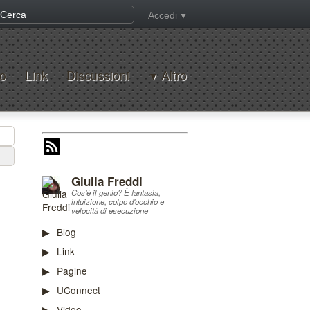
Accedi
o
Link
Discussioni
Altro
Giulia Freddi
Cos'è il genio? È fantasia,
intuizione, colpo d'occhio e
velocità di esecuzione
Blog
Link
Pagine
UConnect
Video