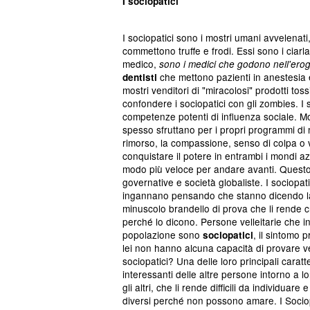
I sociopatici
I sociopatici sono i mostri umani avvelenati, q
commettono truffe e frodi. Essi sono i ciarla
medico,
sono i medici che godono nell'eroga
che mettono pazienti in anestesia e 
dentisti
mostri venditori di "miracolosi" prodotti tos
confondere i sociopatici con gli zombies. I s
competenze potenti di influenza sociale. Mol
spesso sfruttano per i propri programmi di
rimorso, la compassione, senso di colpa o 
conquistare il potere in entrambi i mondi az
modo più veloce per andare avanti. Questo è
governative e società globaliste. I sociopat
ingannano pensando che stanno dicendo la 
minuscolo brandello di prova che li rende cr
perché lo dicono. Persone velleitarie che
popolazione sono
, il sintomo 
sociopatici
lei non hanno alcuna capacità di provare 
sociopatici? Una delle loro principali caratt
interessanti delle altre persone intorno a l
gli altri, che li rende difficili da individu
diversi perché non possono amare. I Socio