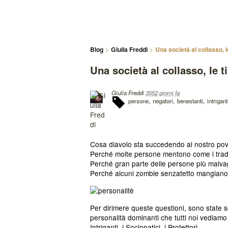
Blog
Giulia Freddi
Una società al collasso, l
Una società al collasso, le 
Giulia Freddi
3552 giorni fa
persone
negatori
benestanti
intrigant
Cosa diavolo sta succedendo al nostro p
Perché molte persone mentono come i tradi
Perché gran parte delle persone più malvag
Perché alcuni zombie senzatetto mangian
Per dirimere queste questioni, sono state s
personalità dominanti che tutti noi vediamo
Intriganti, i Sociopatici, i Protettori.