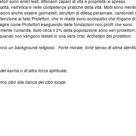
etori sono amici leali, difensori capaci di vita e proprietà, e spesso
alità, nell'etica e nelle competenze pratiche della vita. Molti sono memb
ssono anche essere giornalisti, istruttori di difesa personale, camionisti 
tenzione ai falsi Protettori, che in realtà sono sociopatici che fingono di
di agire come Protettori eseguendo delle fondazioni non-profit che sono
mente l'umanità. Solo circa il 2% della popolazione sono veri protettori.
quando non vengono testati in una vera crisi. Archetipo dei protettori:
no un background religioso. Forte morale, forte senso di stima identit
.
del karma o di altra forza spirituale
.
.
o cibo alla banca del cibo locale