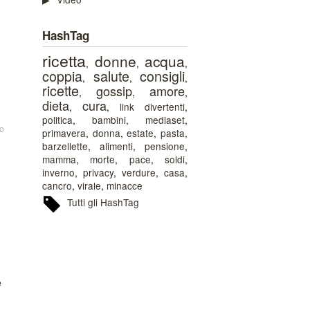
HashTag
ricetta
donne
acqua
,
,
,
coppia
salute
consigli
,
,
,
ricette
gossip
amore
,
,
,
dieta
cura
,
,
link divertenti
,
politica
,
bambini
,
mediaset
,
o
primavera
,
donna
,
estate
,
pasta
,
barzellette
,
alimenti
,
pensione
,
mamma
,
morte
,
pace
,
soldi
,
inverno
,
privacy
,
verdure
,
casa
,
cancro
,
virale
,
minacce
Tutti gli HashTag
e