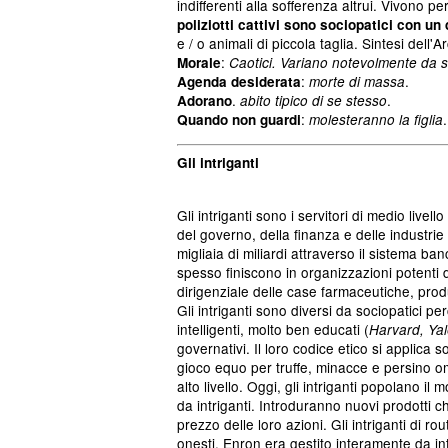
indifferenti alla sofferenza altrui. Vivono 
poliziotti cattivi sono sociopatici con un 
e / o animali di piccola taglia. Sintesi dell'
:
Morale
Caotici. Variano notevolmente da 
:
.
Agenda desiderata
morte di massa
.
.
Adorano
abito tipico di se stesso
:
.
Quando non guardi
molesteranno la figlia
Gli intriganti
Gli intriganti sono i servitori di medio livello 
del governo, della finanza e delle industri
migliaia di miliardi attraverso il sistema ba
spesso finiscono in organizzazioni potenti d
dirigenziale delle case farmaceutiche, prod
Gli intriganti sono diversi da sociopatici p
intelligenti, molto ben educati (
Harvard, Yal
governativi. Il loro codice etico si applica s
gioco equo per truffe, minacce e persino om
alto livello. Oggi, gli intriganti popolano i
da intriganti. Introduranno nuovi prodotti 
prezzo delle loro azioni. Gli intriganti di ro
onesti. Enron era gestito interamente da int