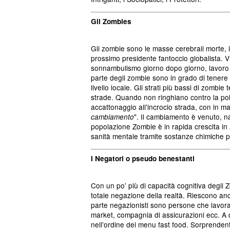
Gli Zombies
Gli zombie sono le masse cerebrali morte, 
prossimo presidente fantoccio globalista. V
sonnambulismo giorno dopo giorno, lavor
parte degli zombie sono in grado di tenere 
livello locale. Gli strati più bassi di zomb
strade. Quando non ringhiano contro la poli
accattonaggio all'incrocio strada, con in mano
". Il cambiamento è venuto, 
cambiamento
popolazione Zombie è in rapida crescita in 
sanità mentale tramite sostanze chimiche pr
I Negatori o pseudo benestanti
Con un po' più di capacità cognitiva degli Z
totale negazione della realtà. Riescono anco
parte negazionisti sono persone che lavora
market, compagnia di assicurazioni ecc. A d
nell'ordine dei menu fast food. Sorprendent