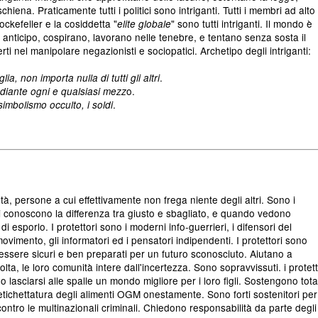
schiena. Praticamente tutti i politici sono intriganti. Tutti i membri ad alto
Rockefeller e la cosiddetta "
" sono tutti intriganti. Il mondo è
elite globale
 anticipo, cospirano, lavorano nelle tenebre, e tentano senza sosta il
erti nel manipolare negazionisti e sociopatici. Archetipo degli intriganti:
.
a, non importa nulla di tutti gli altri
o.
diante ogni e qualsiasi mezz
.
 simbolismo occulto, i soldi
ietà, persone a cui effettivamente non frega niente degli altri. Sono i
Essi conoscono la differenza tra giusto e sbagliato, e quando vedono
 esporlo. I protettori sono i moderni info-guerrieri, i difensori del
 movimento, gli informatori ed i pensatori indipendenti. I protettori sono
essere sicuri e ben preparati per un futuro sconosciuto. Aiutano a
lvolta, le loro comunità intere dall'incertezza. Sono sopravvissuti. i protett
lasciarsi alle spalle un mondo migliore per i loro figli. Sostengono tota
'etichettatura degli alimenti OGM onestamente. Sono forti sostenitori per
ntro le multinazionali criminali. Chiedono responsabilità da parte degli