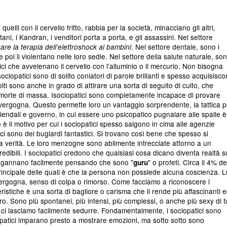
uelli con il cervello fritto, rabbia per la società, minacciano gli altri,
tani, i Kandran, i venditori porta a porta, e gli assassini. Nel settore
. Nel settore dentale, sono i
re la terapia dell'elettroshock ai bambini
poi li violentano nelle loro sedie. Nel settore della salute naturale, son
sici che avvelenano il cervello con l'alluminio o il mercurio. Non bisogna
ociopatici sono di solito coniatori di parole brillanti e spesso acquisisc
ti sono anche in grado di attirare una sorta di seguito di culto, che
 morte di massa. Isociopatici sono completamente incapace di provare
vergogna. Questo permette loro un vantaggio sorprendente, la tattica p
iendali e governo, in cui essere uno psicopatico pugnalare alle spalle è 
 il motivo per cui i sociopatici spesso salgono in cima alle agenzie
ici sono dei bugiardi fantastici. Si trovano così bene che spesso si
verità. Le loro menzogne sono abilmente intrecciate attorno a un
edibili. I sociopatici credono che qualsiasi cosa dicano diventa realtà s
 ingannano facilmente pensando che sono "
" o profeti. Circa il 4% de
guru
principale delle quali è che la persona non possiede alcuna coscienza. L
vergogna, senso di colpa o rimorso. Come facciamo a riconoscere i
eristiche è una sorta di bagliore o carisma che li rende più affascinanti 
oro. Sono più spontanei, più intensi, più complessi, o anche più sexy di tu
are e ci lasciamo facilmente sedurre. Fondamentalmente, i sociopatici sono
patici imparano presto a mostrare emozioni, ma sotto sotto sono