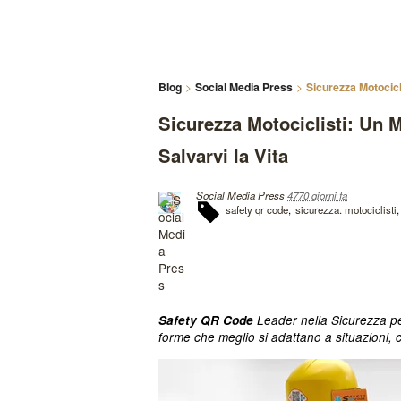
Blog
Social Media Press
Sicurezza Motocicl
Sicurezza Motociclisti: Un
Salvarvi la Vita
Social Media Press
4770 giorni fa
safety qr code
sicurezza. motociclisti
Safety QR Code
Leader nella Sicurezza per
forme che meglio si adattano a situazioni,