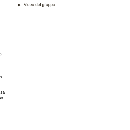
Video del gruppo
o
to
asa
so
i