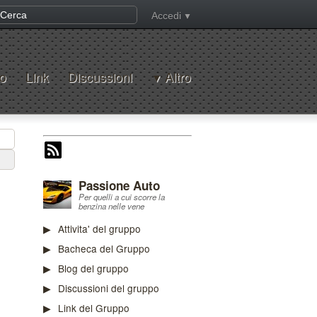
Accedi
o
Link
Discussioni
Altro
Passione Auto
Per quelli a cui scorre la
benzina nelle vene
Attivita' del gruppo
Bacheca del Gruppo
Blog del gruppo
Discussioni del gruppo
Link del Gruppo