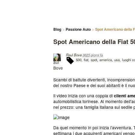
Blog
Passione Auto
Spot Americano della F
Spot Americano della Fiat 5
Raul Bove
3623 giorni fa
500
fiat
spot
america
usa
luoghi 
Scambi di battute divertenti, incomprensioni l
del nostro Paese e dei suoi abitanti è il nu
Il video inizia con una coppia di
clienti am
automobilistica torinese. Al momento dell'ac
nel prezzo: una famiglia italiana sul sedil
Da quel momento in poi inizia l'avventura.
settimana i due acquirenti americani vengono