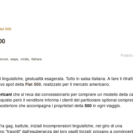
iat 500
00
Pubblic
comuni
wops
virale
italians
inguistiche, gestualità esagerata. Tutto in salsa italiana. A fare il ritrat
ovo spot della
, realizzato per il mercato americano.
Fiat 500
che si reca dal concessionario per comprare un modello della c
ericani
quisto però il venditore informa i clienti del particolare optional compre
e posteriore che accompagna i proprietari della
in ogni viaggio.
500
Tra gag, battute, iniziali incomprensioni linguistiche, nel giro di una
 "travolti" dall'esuberanza dei loro ospiti forzati: provano a convincerl