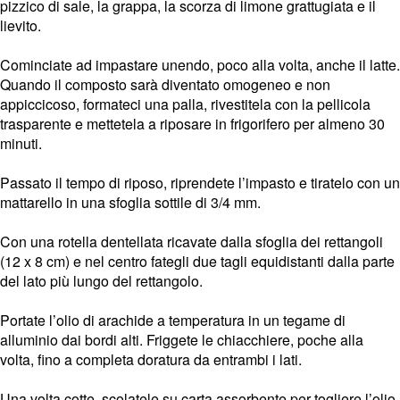
pizzico di sale, la grappa, la scorza di limone grattugiata e il
lievito.
Cominciate ad impastare unendo, poco alla volta, anche il latte.
Quando il composto sarà diventato omogeneo e non
appiccicoso, formateci una palla, rivestitela con la pellicola
trasparente e mettetela a riposare in frigorifero per almeno 30
minuti.
Passato il tempo di riposo, riprendete l’impasto e tiratelo con un
mattarello in una sfoglia sottile di 3/4 mm.
Con una rotella dentellata ricavate dalla sfoglia dei rettangoli
(12 x 8 cm) e nel centro fategli due tagli equidistanti dalla parte
del lato più lungo del rettangolo.
Portate l’olio di arachide a temperatura in un tegame di
alluminio dai bordi alti. Friggete le chiacchiere, poche alla
volta, fino a completa doratura da entrambi i lati.
Una volta cotte, scolatele su carta assorbente per togliere l’olio