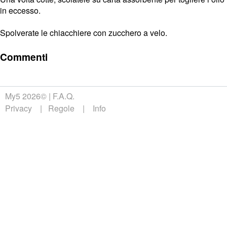
in eccesso.
Spolverate le chiacchiere con zucchero a velo.
Commenti
My5 2026©
F.A.Q.
Privacy
Regole
Info