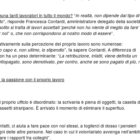
a tanti lavoratori in tutto il mondo?
“
In realtà, non dipende dal tipo di
”, risponde Francesca Contardi, amministratore delegato della società
to
solito si tratta di lavori accettati 'perché non ho niente di meglio da fare'
” o,
”.
r noi
che non corrispondono al nostro modo di essere
gativamente sulla percezione del proprio lavoro sono numerose:
”, fa sapere Contardi. A differenza di
rio capo e, non ultimo, lo stipendio
on ha un peso determinante: “
La retribuzione, infatti, viene definita un
 sottopagato, sono demotivato, per contro, anche se sono pagato di più,
a passione con il proprio lavoro
 proprio ufficio è disordinato: la scrivania è piena di oggetti, la casella d
ssetti straripano. È arrivato il momento di eliminare il superfluo.
infatti, ci aiuta a fare pace con noi stessi, a toglierci di dosso i pensieri
ni delle altre persone. Nel caso in cui il volontariato avvenga nell’ambi
re i rapporti fra colleghi”.