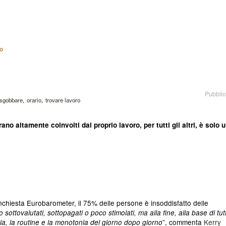
ro
Pubblic
sgobbare
orario
trovare lavoro
ano altamente coinvolti dal proprio lavoro, per tutti gli altri, è solo 
 inchiesta Eurobarometer, il 75% delle persone è insoddisfatto delle
o sottovalutati, sottopagati o poco stimolati, ma alla fine, alla base di tut
”, commenta
Kerry
ia, la routine e la monotonia del giorno dopo giorno