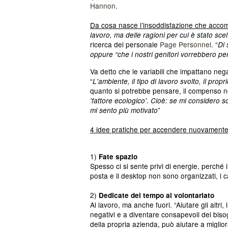
Hannon
.
Da cosa nasce l’insoddisfazione che accomun
lavoro, ma delle ragioni per cui è stato scel
ricerca del personale
Page Personnel
. “
Di 
oppure “che i nostri genitori vorrebbero pe
Va detto che le variabili che impattano ne
“
L'ambiente, il tipo di lavoro svolto, il prop
quanto si potrebbe pensare, il compenso n
'fattore ecologico'. Cioè: se mi considero
”
mi sento più motivato
4 idee pratiche per accendere nuovamente l
1)
Fate spazio
Spesso ci si sente privi di energie, perché il
posta e il desktop non sono organizzati, i ca
2)
Dedicate del tempo al volontariato
Al lavoro, ma anche fuori. “Aiutare gli altri, 
negativi e a diventare consapevoli dei bisog
della propria azienda, può aiutare a migliora