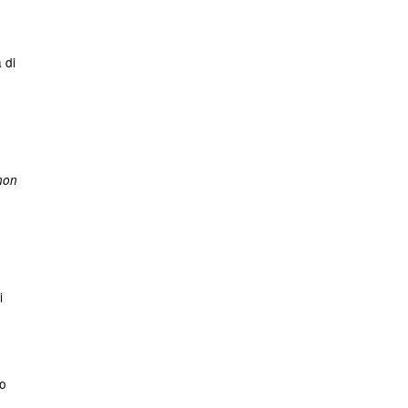
 di
 non
i
to