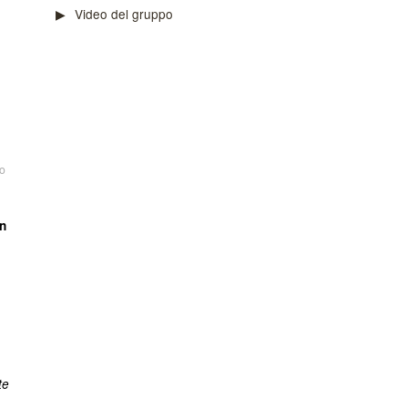
Video del gruppo
o
un
te