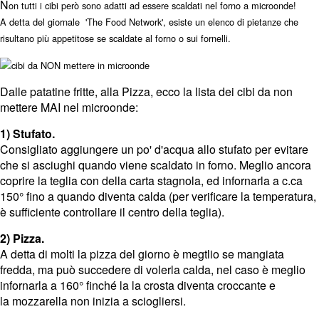
N
on tutti i cibi però sono adatti ad essere scaldati nel forno a microonde!
A detta del giornale 'The Food Network', esiste un elenco di pietanze che
risultano più appetitose se scaldate al forno o sui fornelli.
Dalle patatine fritte, alla Pizza, ecco la lista dei cibi da non
mettere MAI nel microonde:
1) Stufato.
Consigliato aggiungere un po' d'acqua allo stufato per evitare
che si asciughi quando viene scaldato in forno. Meglio ancora
coprire la teglia con della carta stagnola, ed infornarla a c.ca
150° fino a quando diventa calda (per verificare la temperatura,
è sufficiente controllare il centro della teglia).
2) Pizza.
A detta di molti la pizza del giorno è megtlio se mangiata
fredda, ma può succedere di volerla calda, nel caso è meglio
infornarla a 160° finché la
la crosta diventa croccante e
la
mozzarella non inizia a sciogliersi.