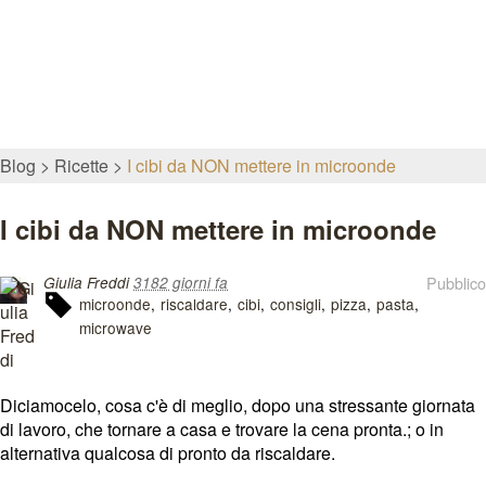
Blog
Ricette
I cibi da NON mettere in microonde
I cibi da NON mettere in microonde
Pubblico
Giulia Freddi
3182 giorni fa
microonde
riscaldare
cibi
consigli
pizza
pasta
microwave
Diciamocelo, cosa c'è di meglio, dopo una stressante giornata
di lavoro, che tornare a casa e trovare la cena pronta.; o in
alternativa qualcosa di pronto da riscaldare.