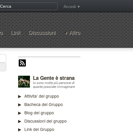
Accedi
o
Link
Discussioni
Altro
La Gente è strana
lo sono molte più persone di
quante possiate immaginare
Attivita' del gruppo
Bacheca del Gruppo
Blog del gruppo
Discussioni del gruppo
Link del Gruppo