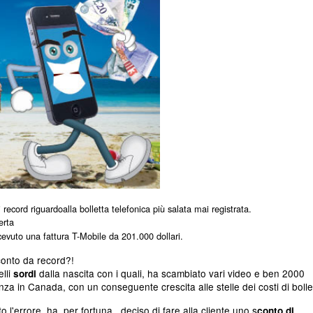
i record riguardoalla bolletta telefonica più salata mai registrata.
erta
icevuto una fattura T-Mobile da 201.000 dollari.
conto da record?!
elli
dalla nascita con i quali, ha scambiato vari video e ben 2000
sordi
anza in Canada,
con un conseguente crescita alle stelle dei costi di bolle
 l'errore, ha, per fortuna, deciso di fare alla cliente uno s
conto di