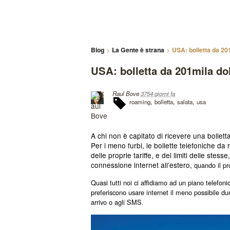
Blog
La Gente è strana
USA: bolletta da 20
USA: bolletta da 201mila do
Raul Bove
3754 giorni fa
roaming
bolletta
salata
usa
A chi non è capitato di ricevere una bolletta
Per i meno furbi, le bollette telefoniche d
delle proprie tariffe, e dei limiti delle stesse
connessione internet all’estero,
quando il pr
Quasi tutti noi ci affidiamo ad un piano telefoni
preferiscono usare internet il meno possibile dura
arrivo o agli SMS.