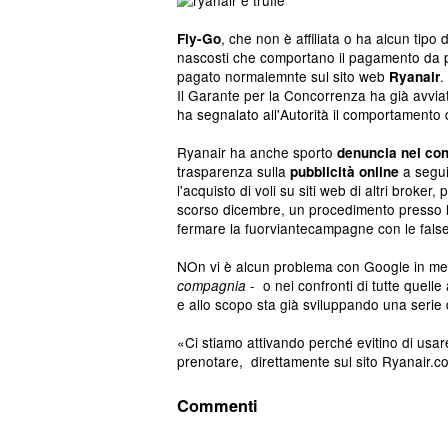
, che non è affiliata o ha alcun tipo
Fly-Go
nascosti che comportano il pagamento da pa
pagato normalemnte sul sito web
.
Ryanair
Il Garante per la Concorrenza ha già avvia
ha segnalato all'Autorità il comportamento d
Ryanair ha anche sporto
denuncia nei con
trasparenza sulla
a segui
pubblicità online
l'acquisto di voli su siti web di altri broke
scorso dicembre,
un procedimento presso
fermare la fuorviantecampagne con le false 
NOn vi è alcun
problema con Google in merit
- o nei confronti di tutte quelle
compagnia
e allo scopo sta già sviluppando una serie
«Ci stiamo attivando perché evitino di usa
prenotare, direttamente sul sito Ryanair.
Commenti