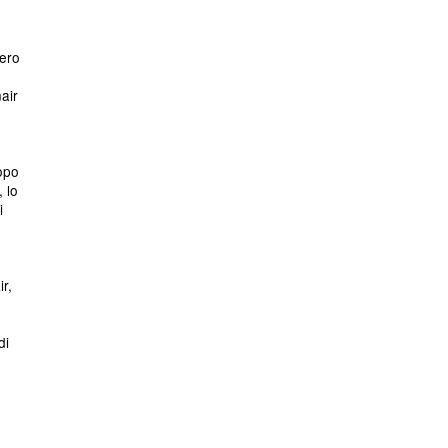
bero
air
dopo
o,
lo
i
r,
di