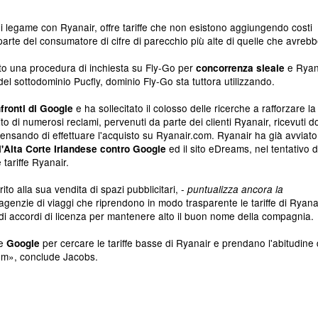
 di legame con Ryanair, offre tariffe che non esistono aggiungendo costi
rte del consumatore di cifre di parecchio più alte di quelle che avreb
to una procedura di inchiesta su Fly-Go per
e Ryan
concorrenza sleale
el sottodominio Pucfly, dominio Fly-Go sta tuttora utilizzando.
e ha sollecitato il colosso delle ricerche a rafforzare la
fronti di Google
to di numerosi reclami, pervenuti da parte dei clienti Ryanair, ricevuti 
r, pensando di effettuare l'acquisto su Ryanair.com. Ryanair ha già avviat
ed il sito eDreams, nel tentativo d
l'Alta Corte Irlandese contro Google
tariffe Ryanair.
o alla sua vendita di spazi pubblicitari
, -
puntualizza ancora la
 agenzie di viaggi che riprendono in modo trasparente le tariffe di Ryanai
 di accordi di licenza per mantenere alto il buon nome della compagnia.
re
per cercare le tariffe basse di Ryanair e prendano l'abitudine 
Google
com», conclude Jacobs.