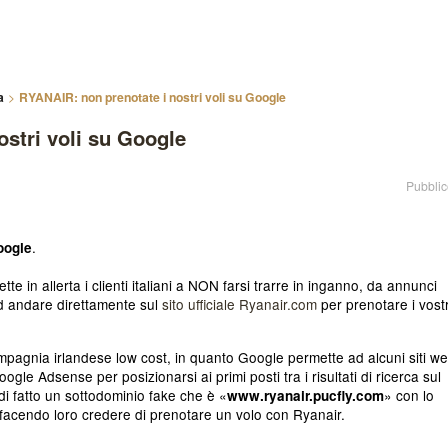
a
RYANAIR: non prenotate i nostri voli su Google
stri voli su Google
Pubblic
.
oogle
tte in allerta i clienti italiani a NON farsi trarre in inganno, da annunci
 ad andare direttamente sul
sito ufficiale Ryanair.com
per prenotare i vostr
ompagnia irlandese
low cost
, in quanto Google permette ad alcuni siti w
oogle Adsense per posizionarsi ai primi posti tra i risultati di ricerca sul
 di fatto un sottodominio fake che è «
» con lo
www.ryanair.pucfly.com
, facendo loro credere di prenotare un volo con Ryanair.