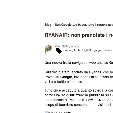
Blog
San Google ... e basta, tutto il resto è noi
RYANAIR: non prenotate i no
lilian
3737 giorni fa
ryanair
truffa
biglietti
google
broker
Una nuova truffa naviga sul web anzi su
G
l'allarme è stato lanciato da Ryanair, che me
trovati su
, invitandoli al contrario
Google
voli a e tariffe più basse.
Tutto ciò è accaduto a quanto spiega la c
come
di utilizzare la pubblicità su G
Fly-Go
noto portale di
Mountain View,
utilizzando
scopo di fuorviare consumatori e visitatori