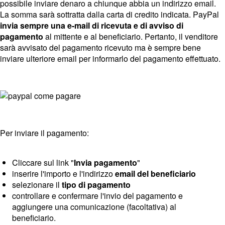
possibile inviare denaro a chiunque abbia un indirizzo email.
La somma sarà sottratta dalla carta di credito indicata. PayPal
invia sempre una e-mail di ricevuta e di avviso di
pagamento
al mittente e al beneficiario. Pertanto, il venditore
sarà avvisato del pagamento ricevuto ma è sempre bene
inviare ulteriore email per informarlo del pagamento effettuato.
Per inviare il pagamento:
Cliccare sul link "
Invia pagamento
"
inserire l'importo e l'indirizzo
email del beneficiario
selezionare il
tipo di pagamento
controllare e confermare l'invio del pagamento e
aggiungere una comunicazione (facoltativa) al
beneficiario.