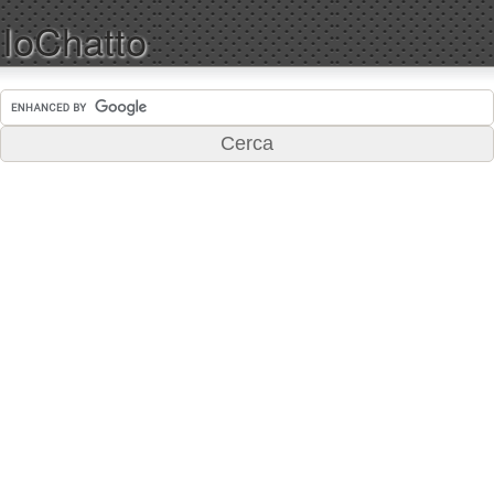
IoChatto