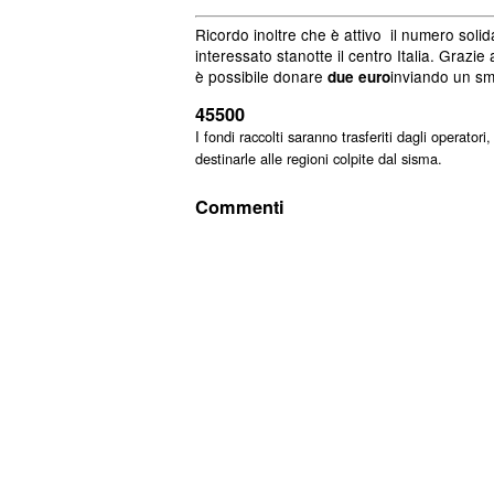
Ricordo inoltre che è attivo il numero soli
interessato stanotte il centro Italia. Graz
è possibile donare
inviando un sm
due euro
45500
I fondi raccolti saranno trasferiti dagli operator
destinarle alle regioni colpite dal sisma.
Commenti