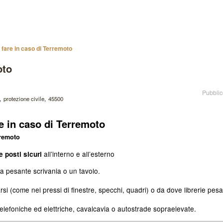
fare in caso di Terremoto
oto
Pubblic
protezione civile
45500
e in caso di Terremoto
all’interno e all’esterno
e posti sicuri
 pesante scrivania o un tavolo.
i (come nei pressi di finestre, specchi, quadri) o da dove librerie pesa
e telefoniche ed elettriche, cavalcavia o autostrade sopraelevate.