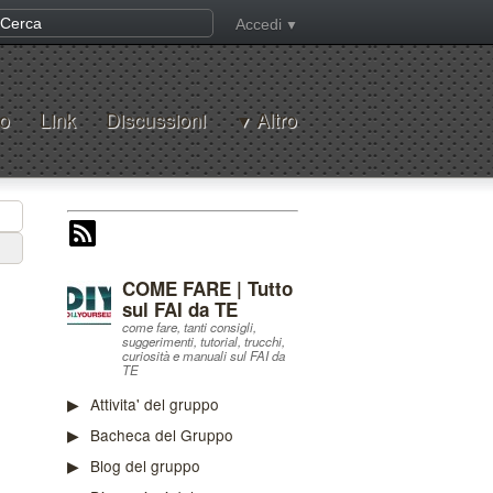
Accedi
o
Link
Discussioni
Altro
COME FARE | Tutto
sul FAI da TE
come fare, tanti consigli,
suggerimenti, tutorial, trucchi,
curiosità e manuali sul FAI da
TE
Attivita' del gruppo
Bacheca del Gruppo
Blog del gruppo