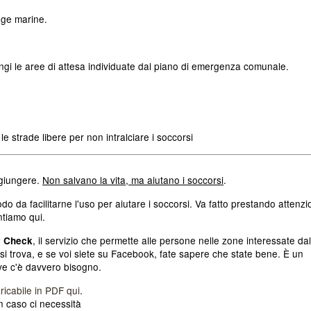
agge marine.
ungi le aree di attesa individuate dal piano di emergenza comunale.
le strade libere per non intralciare i soccorsi
ggiungere.
Non salvano la vita, ma aiutano i soccorsi
.
odo da facilitarne l'uso per aiutare i soccorsi. Va fatto prestando attenz
ntiamo qui.
, il servizio che permette alle persone nelle zone interessate dal
y Check
 si trova, e se voi siete su Facebook, fate sapere che state bene. È un
ove c'è davvero bisogno.
ricabile in PDF qui
.
 in caso ci necessità