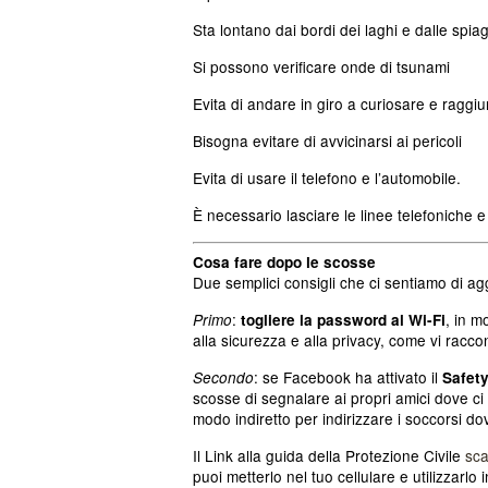
Sta lontano dai bordi dei laghi e dalle spi
Si possono verificare onde di tsunami
Evita di andare in giro a curiosare e raggi
Bisogna evitare di avvicinarsi ai pericoli
Evita di usare il telefono e l’automobile.
È necessario lasciare le linee telefoniche e 
Cosa fare dopo le scosse
Due semplici consigli che ci sentiamo di a
:
, in m
Primo
togliere la password al Wi-Fi
alla sicurezza e alla privacy, come vi racco
: se Facebook ha attivato il
Secondo
Safet
scosse di segnalare ai propri amici dove ci
modo indiretto per indirizzare i soccorsi d
Il Link alla guida della Protezione Civile
sca
puoi metterlo nel tuo cellulare e utilizzarlo