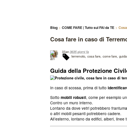
Blog
COME FARE | Tutto sul FAI da TE
Cosa 
Cosa fare in caso di Terrem
lilian
3635 giorni fa
terremoto
cosa fare
come fare
guida
Guida della Protezione Civil
In caso di scossa, prima di tutto
identificar
Sotto
, come per esempio una
mobili robusti
Contro un muro interno.
Lontano da dove vetri potrebbero frantumars
o altri mobili pesanti potrebbero cadere.
All’esterno, lontano da edifici, alberi, line