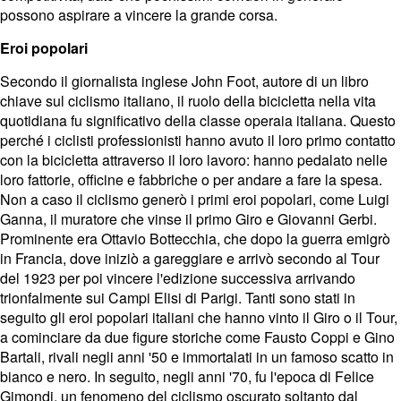
possono aspirare a vincere la grande corsa.
Eroi popolari
Secondo il giornalista inglese John Foot, autore di un libro
chiave sul ciclismo italiano, il ruolo della bicicletta nella vita
quotidiana fu significativo della classe operaia italiana. Questo
perché i ciclisti professionisti hanno avuto il loro primo contatto
con la bicicletta attraverso il loro lavoro: hanno pedalato nelle
loro fattorie, officine e fabbriche o per andare a fare la spesa.
Non a caso il ciclismo generò i primi eroi popolari, come Luigi
Ganna, il muratore che vinse il primo Giro e Giovanni Gerbi.
Prominente era Ottavio Bottecchia, che dopo la guerra emigrò
in Francia, dove iniziò a gareggiare e arrivò secondo al Tour
del 1923 per poi vincere l'edizione successiva arrivando
trionfalmente sui Campi Elisi di Parigi. Tanti sono stati in
seguito gli eroi popolari italiani che hanno vinto il Giro o il Tour,
a cominciare da due figure storiche come Fausto Coppi e Gino
Bartali, rivali negli anni '50 e immortalati in un famoso scatto in
bianco e nero. In seguito, negli anni '70, fu l'epoca di Felice
Gimondi, un fenomeno del ciclismo oscurato soltanto dal