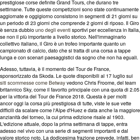
prestigiose corse definite Grand Tours, che durano tre
settimane. Tutte queste competizioni sono state continuamente
aggiornate e oggigiorno consistono in segmenti di 21 giorni su
un periodo di 23 giorni che comprende 2 giorni di riposo. Il Giro
è senza dubbio
uno degli eventi
sportivi per eccellenza in Italia,
se non il più importante a livello storico. Nell'immaginario
collettivo italiano, il Giro è un trofeo importante quanto un
campionato di calcio, dato che si tratta di una corsa a tappe
lunga e con scenari paesaggistici da sogno che non ha eguali.
Adesso, tuttavia, è il momento del Tour de France,
sponsorizzato da Skoda. Le quote disponibili al 17 luglio sui
siti scommesse come Betway
vedono Chris Froome, del team
britannico Sky, come il favorito principale con una quota di 2.05
per la vittoria del Tour de France 2018. Questa è per molti
ancor oggi la corsa più prestigiosa di tutte, viste le sue vette
difficili da scalare come l'Alpe d'Huez e data anche la maggiore
anzianità del torneo, la cui prima edizione risale al 1903.
L'edizione attuale, dopo la prima settimana di tappe, entra
adesso nel vivo con una serie di segmenti importanti e dal
valore storico noto. La dodicesima frazione prevede, infatti, ben