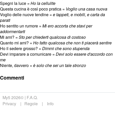
Spegni la luce =
Ho la cellulite
Questa cucina è così poco pratica =
Voglio una casa nuova
Voglio delle nuove tendine =
e tappeti, e mobili, e carta da
parati
Ho sentito un rumore =
Mi ero accorta che stavi per
addormentarti
Mi ami? =
Sto per chiederti qualcosa di costoso
Quanto mi ami? =
Ho fatto qualcosa che non ti piacerà sentire
Ho il sedere grosso? =
Dimmi che sono stupenda
Devi imparare a comunicare =
Devi solo essere d'accordo con
me
Niente, davvero =
è solo che sei un tale stronzo
Commenti
My5 2026©
F.A.Q.
Privacy
Regole
Info