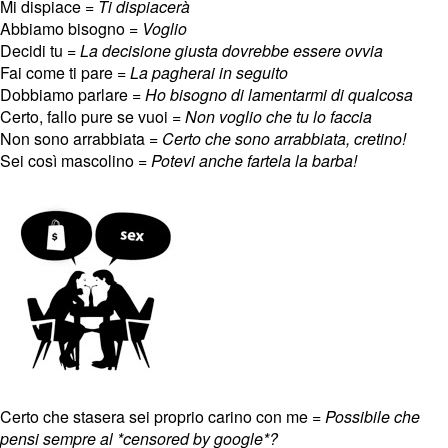
Mi dispiace =
Ti dispiacerà
Abbiamo bisogno =
Voglio
Decidi tu =
La decisione giusta dovrebbe essere ovvia
Fai come ti pare =
La pagherai in seguito
Dobbiamo parlare =
Ho bisogno di lamentarmi di qualcosa
Certo, fallo pure se vuoi =
Non voglio che tu lo faccia
Non sono arrabbiata =
Certo che sono arrabbiata, cretino!
Sei così mascolino =
Potevi anche fartela la barba!
Certo che stasera sei proprio carino con me =
Possibile che
pensi sempre al *censored by google*?