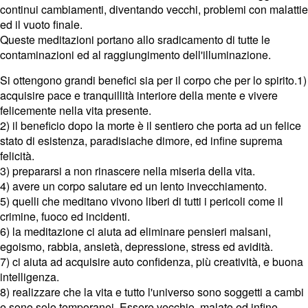
continui cambiamenti, diventando vecchi, problemi con malattie
ed il vuoto finale.
Queste meditazioni portano allo sradicamento di tutte le
contaminazioni ed al raggiungimento dell'illuminazione.
Si ottengono grandi benefici sia per il corpo che per lo spirito.1)
acquisire pace e tranquillità interiore della mente e vivere
felicemente nella vita presente.
2) il beneficio dopo la morte è il sentiero che porta ad un felice
stato di esistenza, paradisiache dimore, ed infine suprema
felicità.
3) prepararsi a non rinascere nella miseria della vita.
4) avere un corpo salutare ed un lento invecchiamento.
5) quelli che meditano vivono liberi di tutti i pericoli come il
crimine, fuoco ed incidenti.
6) la meditazione ci aiuta ad eliminare pensieri malsani,
egoismo, rabbia, ansietà, depressione, stress ed avidità.
7) ci aiuta ad acquisire auto confidenza, più creatività, e buona
intelligenza.
8) realizzare che la vita e tutto l'universo sono soggetti a cambi
e sono solo temporanei. Essere vecchio, malato ed infine