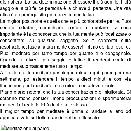
giornaliera. La tua determinazione di essere il più gentile, il più
saggio e la più felice persona è la chiave di partenza. Una vita
etica è un prerequisito per una vita meditativa.
La miglior posizione è quella che è più confortabile per te. Puoi
sedere, sdraiarti, camminare, correre o nuotare. La cosa
importante è la conoscenza che la tua mente può focalizzare o
concentrarsi su qualsiasi soggetto. Se ti concentri sulla
respirazione, lascia la tua mente osservi il ritmo del tuo respiro.
Puoi meditare per tanto tempo per quanto ti è congegnale.
Quando tu diventi più saggio e felice ti renderai conto di
meditare automaticamente tutto il tempo.
All'inizio e utile meditare per cinque minuti ogni giorno per una
settimana, poi estendere il tempo a dieci minuti e cosi via
finchè non puoi meditare trenta minuti confortevolmente.
Piano piano noterai che la tua concentrazione è migliorata. Ci
saranno meno pensieri, meno preocupazioni e sperimenterai
momenti di reale felicità dentro a te stesso.
Il miglior tempo per meditare è prima di andare a letto od
appena alzato sul letto quando sei ben rilassato.