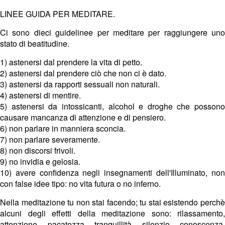
LINEE GUIDA PER MEDITARE.
Ci sono dieci guidelinee per meditare per raggiungere uno
stato di beatitudine.
1) astenersi dal prendere la vita di petto.
2) astenersi dal prendere ciò che non ci è dato.
3) astenersi da rapporti sessuali non naturali.
4) astenersi di mentire.
5) astenersi da intossicanti, alcohol e droghe che possono
causare mancanza di attenzione e di pensiero.
6) non parlare in manniera sconcia.
7) non parlare severamente.
8) non discorsi frivoli.
9) no invidia e gelosia.
10) avere confidenza negli insegnamenti dell'Illuminato, non
con false idee tipo: no vita futura o no inferno.
Nella meditazione tu non stai facendo; tu stai esistendo perchè
alcuni degli effetti della meditazione sono: rilassamento,
attenzione, pacatezza, tranquillità, silenzio, conoscenza,