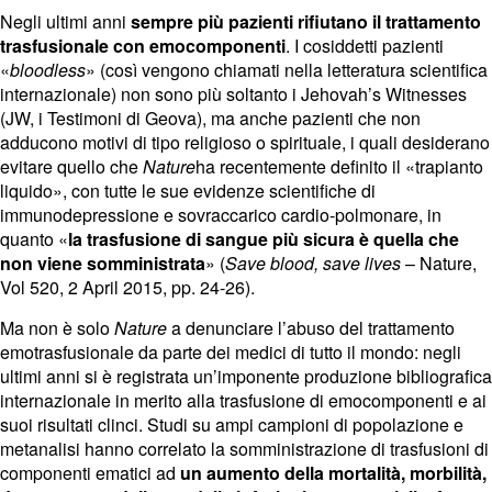
Negli ultimi anni
sempre più pazienti rifiutano il trattamento
trasfusionale con emocomponenti
. I cosiddetti pazienti
«
bloodless
» (così vengono chiamati nella letteratura scientifica
internazionale) non sono più soltanto i Jehovah’s Witnesses
(JW, i Testimoni di Geova), ma anche pazienti che non
adducono motivi di tipo religioso o spirituale, i quali desiderano
evitare quello che
Nature
ha recentemente definito il «trapianto
liquido», con tutte le sue evidenze scientifiche di
immunodepressione e sovraccarico cardio-polmonare, in
quanto «
la trasfusione di sangue più sicura è quella che
non viene somministrata
» (
Save blood, save lives
– Nature,
Vol 520, 2 April 2015, pp. 24-26).
Ma non è solo
Nature
a denunciare l’abuso del trattamento
emotrasfusionale da parte dei medici di tutto il mondo: negli
ultimi anni si è registrata un’imponente produzione bibliografica
internazionale in merito alla trasfusione di emocomponenti e ai
suoi risultati clinci. Studi su ampi campioni di popolazione e
metanalisi hanno correlato la somministrazione di trasfusioni di
componenti ematici ad
un aumento della mortalità, morbilità,