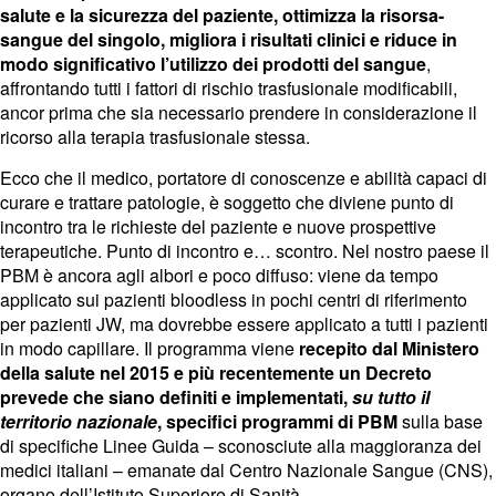
salute e la sicurezza del paziente, ottimizza la risorsa-
sangue del singolo, migliora i risultati clinici e riduce in
modo significativo l’utilizzo dei prodotti del sangue
,
affrontando tutti i fattori di rischio trasfusionale modificabili,
ancor prima che sia necessario prendere in considerazione il
ricorso alla terapia trasfusionale stessa.
Ecco che il medico, portatore di conoscenze e abilità capaci di
curare e trattare patologie, è soggetto che diviene punto di
incontro tra le richieste del paziente e nuove prospettive
terapeutiche. Punto di incontro e… scontro. Nel nostro paese il
PBM è ancora agli albori e poco diffuso: viene da tempo
applicato sui pazienti bloodless in pochi centri di riferimento
per pazienti JW, ma dovrebbe essere applicato a tutti i pazienti
in modo capillare. Il programma viene
recepito dal Ministero
della salute nel 2015 e più recentemente un Decreto
prevede che siano definiti e implementati,
su tutto il
territorio nazionale
, specifici programmi di PBM
sulla base
di specifiche Linee Guida – sconosciute alla maggioranza dei
medici italiani – emanate dal Centro Nazionale Sangue (CNS),
organo dell’Istituto Superiore di Sanità.