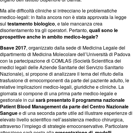
Ma alle difficoltà cliniche si intrecciano le problematiche
medico-legali: in Italia ancora non è stata approvata la legge
sul
testamento biologico
, e tale mancanza crea
disorientamento tra gli operatori. Pertanto,
quali sono le
prospettive anche in ambito medico-legale?
Bsave 2017
, organizzato dalla sede di Medicina Legale del
dipartimento di Medicina Molecolare dell’Università di Padova
con la partecipazione di COMLAS (Società Scientifica dei
medici legali delle Aziende Sanitarie del Servizio Sanitario
Nazionale), si propone di analizzare il tema del rifiuto della
trasfusione di emocomponenti da parte del paziente adulto, le
relative implicazioni medico-legali, giuridiche e cliniche. La
giornata si compone di una prima parte medico-legale e
gestionale in cui
sarà presentato il programma nazionale
Patient Blood Management da parte del Centro Nazionale
Sangue
e di una seconda parte utile ad illustrare esperienze di
elevato livello scientifico nell’assistenza medico chirurgica,
attraverso l’impiego di strategie emoconservative. Particolare
attenzione sarà posta alla
presentazione di modelli