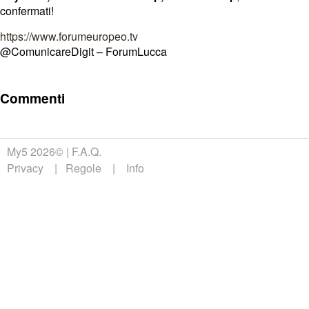
confermati!
https://www.forumeuropeo.tv
@ComunicareDigit – ForumLucca
Commenti
My5 2026©
F.A.Q.
Privacy
Regole
Info