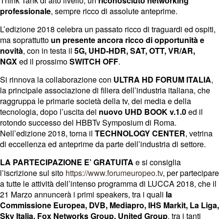
Think Tank di alto livello, un
riconosciuto networking
professionale
, sempre ricco di assolute anteprime.
L’edizione 2018 celebra un passato ricco di traguardi ed ospiti,
ma soprattutto
un presente ancora ricco di opportunità e
novità
, con in testa il
5G, UHD-HDR, SAT, OTT, VR/AR,
NGX
ed il prossimo
SWITCH OFF
.
Si rinnova la collaborazione con
ULTRA HD FORUM ITALIA
,
la principale associazione di filiera dell’industria italiana, che
raggruppa le primarie società della tv, dei media e della
tecnologia, dopo l’uscita del
nuovo UHD BOOK v.1.0
ed il
rotondo successo del HBBTv Symposium di Roma.
Nell’edizione 2018, torna il
TECHNOLOGY CENTER
, vetrina
di eccellenza ed anteprime da parte dell’industria di settore.
LA PARTECIPAZIONE E’ GRATUITA
e si consiglia
l’iscrizione sul sito
https://www.forumeuropeo.tv
, per partecipare
a tutte le attività dell’intenso programma di LUCCA 2018, che il
21 Marzo annuncerà i primi speakers, tra i quali
la
Commissione Europea, DVB, Mediapro, IHS Markit, La Liga,
Sky Italia, Fox Networks Group, United Group
, tra i tanti