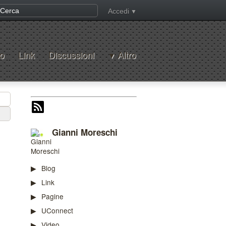
Accedi
o
Link
Discussioni
Altro
Gianni Moreschi
Blog
Link
Pagine
UConnect
Video