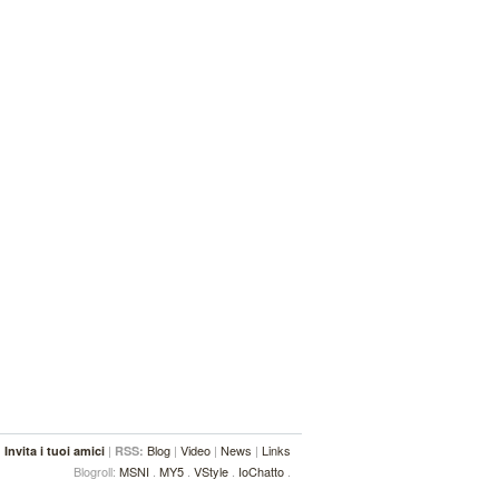
|
|
Blog
|
Video
|
News
|
Links
Invita i tuoi amici
RSS:
Blogroll:
MSNI
.
MY5
.
VStyle
.
IoChatto
.