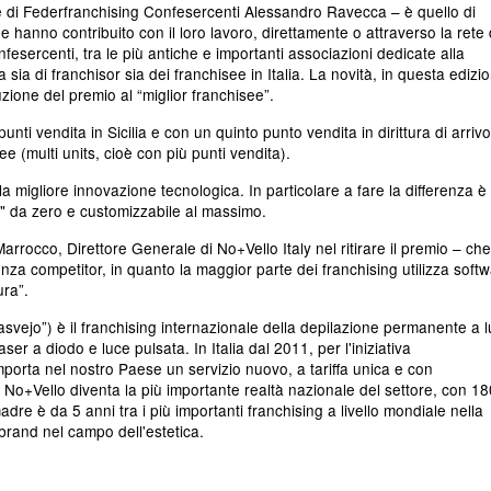
te di Federfranchising Confesercenti Alessandro Ravecca – è quello di
e hanno contribuito con il loro lavoro, direttamente o attraverso la rete 
onfesercenti, tra le più antiche e importanti associazioni dedicate alla
 sia di franchisor sia dei franchisee in Italia. La novità, in questa edizi
zione del premio al “miglior franchisee”.
ti vendita in Sicilia e con un quinto punto vendita in dirittura di arrivo
ee (multi units, cioè con più punti vendita).
a migliore innovazione tecnologica. In particolare a fare la differenza è
se" da zero e customizzabile al massimo.
rrocco, Direttore Generale di No+Vello Italy nel ritirare il premio – che
za competitor, in quanto la maggior parte dei franchising utilizza soft
ura”.
svejo”) è il franchising internazionale della depilazione permanente a 
r a diodo e luce pulsata. In Italia dal 2011, per l'iniziativa
porta nel nostro Paese un servizio nuovo, a tariffa unica e con
 No+Vello diventa la più importante realtà nazionale del settore, con 18
madre è da 5 anni tra i più importanti franchising a livello mondiale nella
brand nel campo dell'estetica.