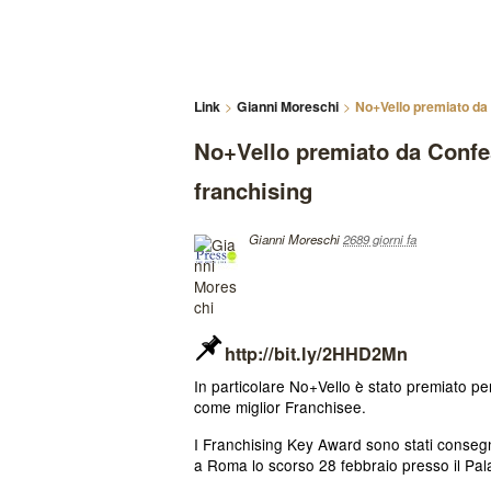
Link
Gianni Moreschi
No+Vello premiato da
No+Vello premiato da Confe
franchising
Gianni Moreschi
2689 giorni fa
http://bit.ly/2HHD2Mn
In particolare No+Vello è stato premiato pe
come miglior Franchisee.
I Franchising Key Award sono stati consegn
a Roma lo scorso 28 febbraio presso il Pal