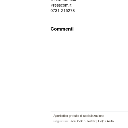
Presscom.it
0731-215278
Commenti
Aperiodico gratuito di socializzazione
Seguici su
FaceBook
o
Twitter
|
Help / Aiuto
|