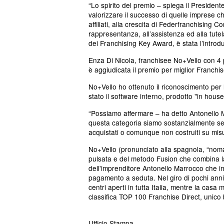
“Lo spirito del premio – spiega il Presiden
valorizzare il successo di quelle imprese ch
affiliati, alla crescita di Federfranchising C
rappresentanza, all’assistenza ed alla tutela
dei Franchising Key Award, è stata l’introdu
Enza Di Nicola, franchisee No+Vello con 4 pun
è aggiudicata il premio per miglior Franchis
No+Vello ho ottenuto il riconoscimento per l
stato il software interno, prodotto "in hou
“Possiamo affermare – ha detto Antonello Ma
questa categoria siamo sostanzialmente sen
acquistati o comunque non costruiti su mis
No+Vello (pronunciato alla spagnola, “noma
pulsata e del metodo Fusion che combina lase
dell'imprenditore Antonello Marrocco che im
pagamento a seduta. Nel giro di pochi anni
centri aperti in tutta Italia, mentre la casa 
classifica TOP 100 Franchise Direct, unico 
Ufficio Stampa