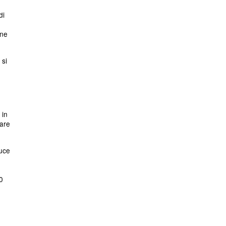
di
one
 si
 in
ware
luce
0