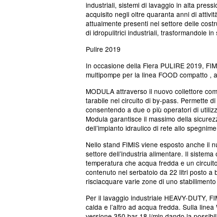
industriali,
sistemi di lavaggio in alta press
acquisito negli oltre quaranta anni di attivi
attualmente presenti nel settore delle cost
di idropulitrici industriali, trasformandole i
Pulire 2019
In occasione della
Fiera PULIRE 2019, FIM
multipompe per la linea FOOD compatto , af
MODULA attraverso il nuovo collettore compe
tarabile nel circuito di by-pass. Permette d
consentendo a due o più operatori di utili
Modula garantisce il massimo della sicure
dell’impianto idraulico di rete allo spegnime
Nello stand FIMIS viene esposto anche il 
settore dell’industria alimentare
. Il sistem
temperatura che acqua fredda e un circuito
contenuto nel serbatoio da 22 litri posto a
risciacquare varie zone di uno stabilimento
Per il
lavaggio industriale
HEAVY-DUTY, FIMI
calda e l’altro ad acqua fredda. Sulla linea
versione 350 bar 18 l/min dando la possibili