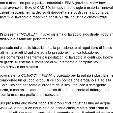
ione
e
macchine per la pulizia industriale
. FIMIS grazie al know-how
tà, attraverso l’utilizzo di CAD 3D, le nuove tecnologie e materiali innovat
ruzioni meccaniche, ha deciso di riprogettare e costruire la propria ga
n sistemi di lavaggio e macchine per la pulizia industriale customizzati.
IS
presenta “
” il nuovo
sistema di lavaggio industriale
modular
MODULA
fidabile e altamente performante.
nsato nel circuito idraulico di alta pressione, e al regolatore di flusso
i alimentare reti idrauliche ad alta pressione in unica tubazione,
zzare contemporaneamente più postazioni di lavaggio in continuo. Inoltre
zza grazie al sistema automatico di svuotamento e riempimento
nto e riavvio del sistema.
nuovo sistema
, progettato per la
pulizia industriale ne
COMPACT – FOAM
a comprende un gruppo idropulitrice con pompa che erogano sia ad alta
 idraulico che consente di erogare della schiuma, con il detergente
 bordo, e con arrotolatore automatico di serie consente di detergere e
 con la massima praticità e sicurezza.
S presenta due nuovi modelli di
idropulitrici industriali
uno ad acqua
 WH/S-V, idropulitrice industriale ad acqua calda, è stata realizzata la
tà a chi utilizza come accessorio di lavaggio gli ugelli rotanti ad avere 