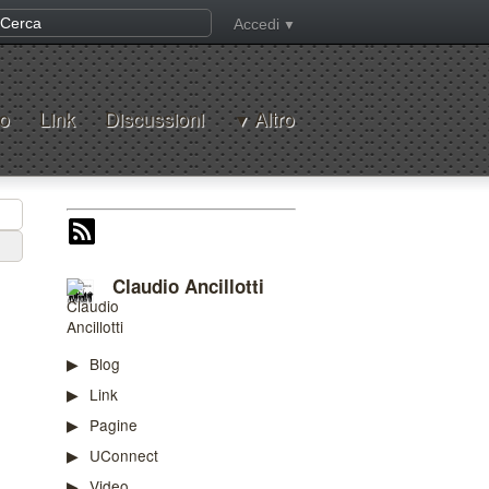
Accedi
o
Link
Discussioni
Altro
Claudio Ancillotti
Blog
Link
Pagine
UConnect
Video