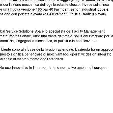
imizza l’azione meccanica dell’ugello rotante stesso. Invece sulla linea
e una nuova versione 160 bar 40 l/min per i settori industriali dove è
ssione con portata elevata (es.Allevamenti, Edilizia,Cantieri Navali).
Global Service Solutions Spa è lo specialista del Facility Management
rcato internazionale, offre una vasta gamma di soluzioni integrate per l
oedilizia, l’ingegneria meccanica, la pulizia e la sanificazione.
’ambiente sono alla base della mission aziendale. L’azienda ha un approc
uesto significa beneficiare di molti vantaggi operativi: design integrato
garanzie di mantenimento degli standard.
zio eco-innovativo in linea con tutte le normative ambientali europee.