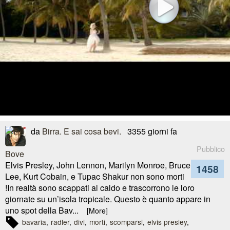
da
Birra. E sai cosa bevi.
3355 giorni fa
Pubblico
Elvis Presley, John Lennon, Marilyn Monroe, Bruce
1458
Lee, Kurt Cobain, e Tupac Shakur non sono morti
!In realtà sono scappati al caldo e trascorrono le loro
giornate su un’isola tropicale. Questo è quanto appare in
uno spot della Bav...
[More]
bavaria
radler
divi
morti
scomparsi
elvis presley