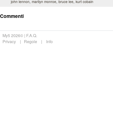
john lennon
marilyn monroe
bruce lee
kurt cobain
Commenti
My5 2026©
F.A.Q.
Privacy
Regole
Info