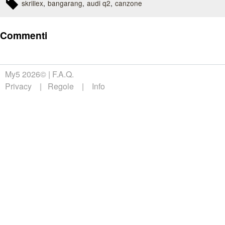
skrillex
bangarang
audi q2
canzone
Commenti
My5 2026©
F.A.Q.
Privacy
Regole
Info