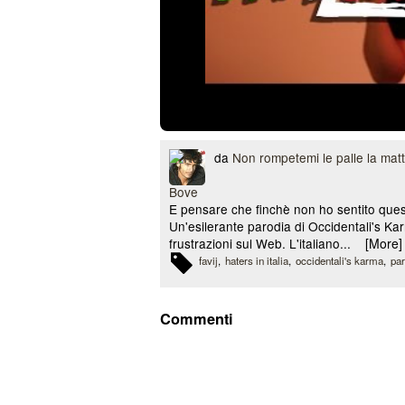
da
Non rompetemi le palle la mat
E pensare che finchè non ho sentito quest
Un'esilerante parodia di Occidentali's Kar
frustrazioni sul Web. L'italiano...
[More]
favij
haters in italia
occidentali's karma
par
Commenti