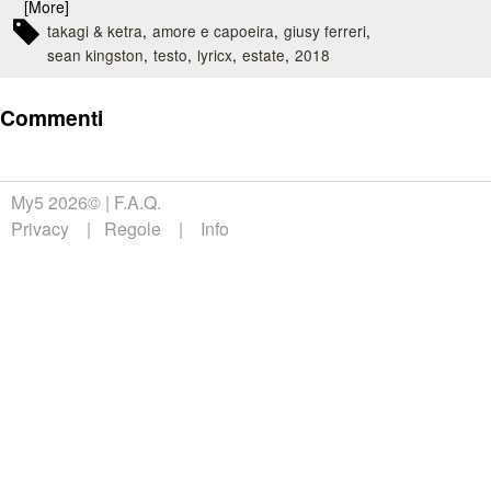
[More]
takagi & ketra
amore e capoeira
giusy ferreri
sean kingston
testo
lyricx
estate
2018
Commenti
My5 2026©
F.A.Q.
Privacy
Regole
Info