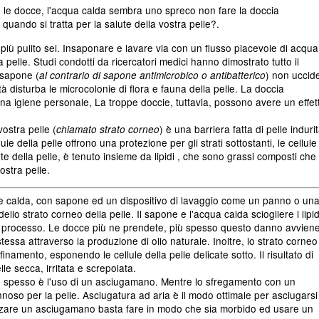
le docce, l'acqua calda sembra uno spreco non fare la doccia
ando si tratta per la salute della vostra pelle?.
 più pulito sei. Insaponare e lavare via con un flusso piacevole di acqua
a pelle. Studi condotti da ricercatori medici hanno dimostrato tutto il
 sapone (
) non uccide
al contrario di sapone antimicrobico o antibatterico
ltà disturba le microcolonie di flora e fauna della pelle. La doccia
 igiene personale, La troppe doccie, tuttavia, possono avere un effet
vostra pelle (
) è una barriera fatta di pelle indurit
chiamato strato corneo
ule della pelle offrono una protezione per gli strati sottostanti, le cellule
te della pelle, è tenuto insieme da lipidi , che sono grassi composti che 
ostra pelle.
o se calda, con sapone ed un dispositivo di lavaggio come un panno o un
ello strato corneo della pelle. Il sapone e l'acqua calda sciogliere i lipid
o il processo. Le docce più ne prendete, più spesso questo danno avvien
tessa attraverso la produzione di olio naturale. Inoltre, lo strato corneo
finamento, esponendo le cellule della pelle delicate sotto. Il risultato di
e secca, irritata e screpolata.
po spesso è l'uso di un asciugamano. Mentre lo sfregamento con un
so per la pelle. Asciugatura ad aria è il modo ottimale per asciugarsi
izzare un asciugamano basta fare in modo che sia morbido ed usare un