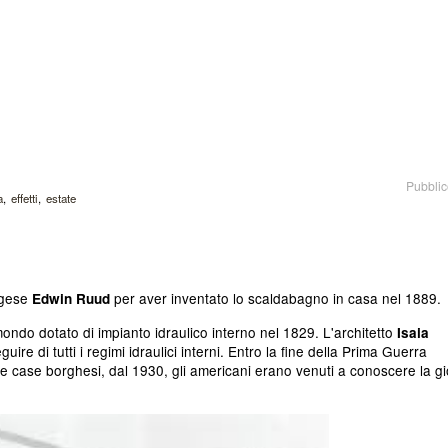
Pubblic
a
effetti
estate
egese
per aver inventato lo scaldabagno in casa nel 1889.
Edwin Ruud
mondo dotato di impianto idraulico interno nel 1829. L'architetto
Isaia
ire di tutti i regimi idraulici interni. Entro la fine della Prima Guerra
 case borghesi, dal 1930, gli americani erano venuti a conoscere la gi