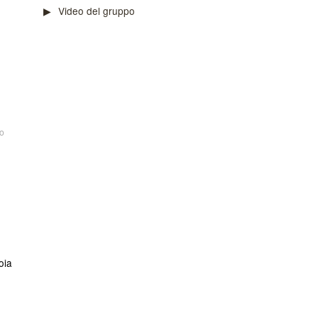
Video del gruppo
o
oia