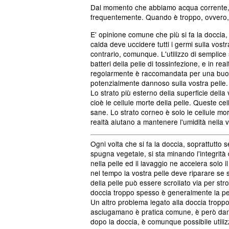
Dal momento che abbiamo acqua corrente, 
frequentemente. Quando è troppo, ovvero, qu
E' opinione comune che più si fa la doccia,
calda deve uccidere tutti i germi sulla vostr
contrario, comunque. L'utilizzo di semplice
batteri della pelle di tossinfezione, e in rea
regolarmente è raccomandata per una buona
potenzialmente dannoso sulla vostra pelle.
Lo strato più esterno della superficie della 
cioè le cellule morte della pelle. Queste cell
sane. Lo strato corneo è solo le cellule mor
realtà aiutano a mantenere l'umidità nella v
Ogni volta che si fa la doccia, soprattutt
spugna vegetale, si sta minando l'integrità d
nella pelle ed il lavaggio ne accelera sol
nel tempo la vostra pelle deve riparare se s
della pelle può essere scrollato via per stro
doccia troppo spesso è generalmente la pell
Un altro problema legato alla doccia trop
asciugamano è pratica comune, è però danno
dopo la doccia, è comunque possibile util