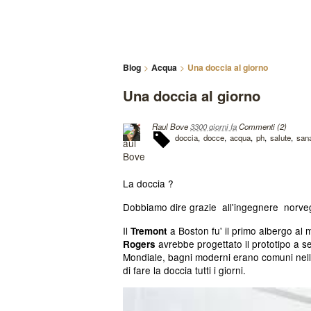
Blog
Acqua
Una doccia al giorno
Una doccia al giorno
Raul Bove
3300 giorni fa
Commenti (2)
doccia
docce
acqua
ph
salute
san
La doccia ?
Dobbiamo dire grazie all'ingegnere norv
Il
a Boston fu' il primo albergo al 
Tremont
avrebbe progettato il prototipo a segu
Rogers
Mondiale, bagni moderni erano comuni nelle
di fare la doccia tutti i giorni.