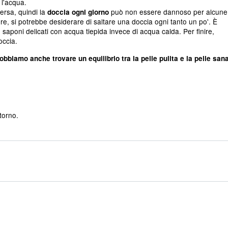
 l'acqua.
versa, quindi la
può non essere dannoso per alcune
doccia ogni giorno
re, si potrebbe desiderare di saltare una doccia ogni tanto un po'. È
 saponi delicati con acqua tiepida invece di acqua calda. Per finire,
occia.
bbiamo anche trovare un equilibrio tra la pelle pulita e la pelle san
torno.