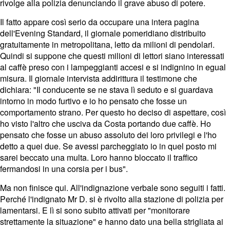
rivolge alla polizia denunciando il grave abuso di potere.
Il fatto appare così serio da occupare una intera pagina
dell'Evening Standard, il giornale pomeridiano distribuito
gratuitamente in metropolitana, letto da milioni di pendolari.
Quindi si suppone che questi milioni di lettori siano interessati
al caffè preso con i lampeggianti accesi e si indignino in egual
misura. Il giornale intervista addirittura il testimone che
dichiara: "Il conducente se ne stava lì seduto e si guardava
intorno in modo furtivo e io ho pensato che fosse un
comportamento strano. Per questo ho deciso di aspettare, così
ho visto l'altro che usciva da Costa portando due caffè. Ho
pensato che fosse un abuso assoluto dei loro privilegi e l'ho
detto a quei due. Se avessi parcheggiato io in quel posto mi
sarei beccato una multa. Loro hanno bloccato il traffico
fermandosi in una corsia per i bus".
Ma non finisce qui. All'indignazione verbale sono seguiti i fatti.
Perché l'indignato Mr D. si è rivolto alla stazione di polizia per
lamentarsi. E lì si sono subito attivati per "monitorare
strettamente la situazione" e hanno dato una bella strigliata ai