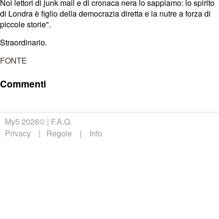
Noi lettori di junk mail e di cronaca nera lo sappiamo: lo spirito
di Londra è figlio della democrazia diretta e la nutre a forza di
piccole storie".
Straordinario.
FONTE
Commenti
My5 2026©
F.A.Q.
Privacy
Regole
Info