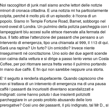
Noi raccoglitori di junk mail siamo anche lettori delle notizie
minori di cronaca cittadina. E una notizia mi ha particolarmente
colpita, perché è molto più di un episodio: è l'icona di un
popolo. Siamo in Temple Fortune Road, Barnet, sobborgo nel
nord-ovest di Londra. Un pulmino della polizia parcheggia con i
lampeggianti blu accesi sulle strisce riservate alla fermata del
bus. Il fatto attrae l'attenzione dei passanti che pensano a un
intervento di emergenza, tipo una chiamata al 999, il 113 di qui.
Sarà una rapina? Un furto? Un omicidio? Invece niente
inseguimenti né concitazione. Uno solo dei due agenti scende
con calma dalla vettura e si dirige a passo lento verso un Costa
Coffee, per poi ritornare senza fretta verso il pulmino portando
in mano due caffè. E fin qui non sarebbe neppure una storia.
E' il seguito a renderla stupefacente. Quando capiscono che
non si trattava di un intervento di emergenza ma di una pausa
caffè i passanti da incuriositi diventano scandalizzati e
indignati: come hanno potuto i due insolenti poliziotti
parcheggiare in un posto proibito abusando delle loro
prerogative? Così uno dei passanti, il più indignato, tal Mr D., si