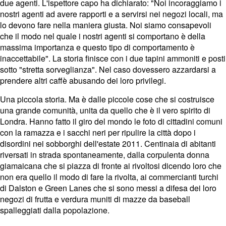
due agenti. L'ispettore capo ha dichiarato: "Noi incoraggiamo i
nostri agenti ad avere rapporti e a servirsi nei negozi locali, ma
lo devono fare nella maniera giusta. Noi siamo consapevoli
che il modo nel quale i nostri agenti si comportano è della
massima importanza e questo tipo di comportamento è
inaccettabile". La storia finisce con i due tapini ammoniti e posti
sotto "stretta sorveglianza". Nel caso dovessero azzardarsi a
prendere altri caffè abusando dei loro privilegi.
Una piccola storia. Ma è dalle piccole cose che si costruisce
una grande comunità, unita da quello che è il vero spirito di
Londra. Hanno fatto il giro del mondo le foto di cittadini comuni
con la ramazza e i sacchi neri per ripulire la città dopo i
disordini nei sobborghi dell'estate 2011. Centinaia di abitanti
riversati in strada spontaneamente, dalla corpulenta donna
giamaicana che si piazza di fronte ai rivoltosi dicendo loro che
non era quello il modo di fare la rivolta, ai commercianti turchi
di Dalston e Green Lanes che si sono messi a difesa dei loro
negozi di frutta e verdura muniti di mazze da baseball
spalleggiati dalla popolazione.