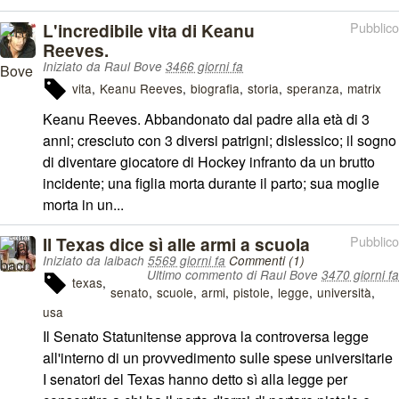
L'incredibile vita di Keanu
Pubblico
Reeves.
Iniziato da Raul Bove
3466 giorni fa
vita
Keanu Reeves
biografia
storia
speranza
matrix
Keanu Reeves. Abbandonato dal padre alla età di 3
anni; cresciuto con 3 diversi patrigni; dislessico; il sogno
di diventare giocatore di Hockey infranto da un brutto
incidente; una figlia morta durante il parto; sua moglie
morta in un...
Il Texas dice sì alle armi a scuola
Pubblico
Iniziato da laibach
5569 giorni fa
Commenti (1)
Ultimo commento di Raul Bove
3470 giorni fa
texas
senato
scuole
armi
pistole
legge
università
usa
Il Senato Statunitense approva la controversa legge
all'interno di un provvedimento sulle spese universitarie
I senatori del Texas hanno detto sì alla legge per