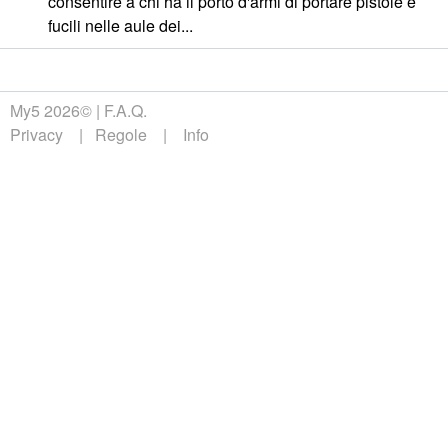
consentire a chi ha il porto d'armi di portare pistole e
fucili nelle aule dei...
My5 2026©
F.A.Q.
Privacy
Regole
Info