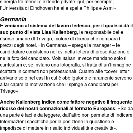
sinergia tra atenei e aziende private: qui, per esempio,
l’Università di Eindhoven ha alle spalle Philips e Asml».
Germania
E veniamo al sistema del lavoro tedesco, per il quale ci dà il
suo punto di vista Lisa Kallenberg,
la responsabile delle
risorse umane di Trivago, motore di ricerca che compara i
prezzi degli hotel. «In Germania – spiega la manager – le
candidature consistono nel cv, nella lettera di presentazione e
nella foto del candidato. Molti italiani invece mandano solo il
curriculum e, se inviano una fotografia, si tratta di un’immagine
scattata in contesti non professionali. Quanto alle “cover letter”,
arrivano solo nei casi in cui è obbligatorio e raramente servono
a far capire la motivazione che li spinge a candidarsi per
Trivago».
Anche Kallenberg indica come fattore negativo il frequente
ricorso dei nostri connazionali al formato Europass:
«Se da
una parte è facile da leggere, dall’altro non permette di indicare
informazioni specifiche per la posizione in questione e
impedisce di mettere in risalto individualità e creatività».