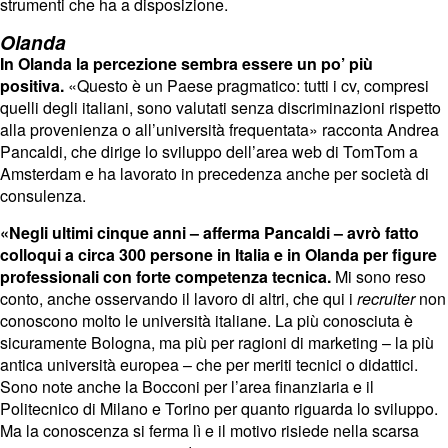
strumenti che ha a disposizione.
Olanda
In Olanda la percezione sembra essere un po’ più
positiva.
«Questo è un Paese pragmatico: tutti i cv, compresi
quelli degli italiani, sono valutati senza discriminazioni rispetto
alla provenienza o all’università frequentata» racconta Andrea
Pancaldi, che dirige lo sviluppo dell’area web di TomTom a
Amsterdam e ha lavorato in precedenza anche per società di
consulenza.
«Negli ultimi cinque anni – afferma Pancaldi – avrò fatto
colloqui a circa 300 persone in Italia e in Olanda per figure
professionali con forte competenza tecnica.
Mi sono reso
conto, anche osservando il lavoro di altri, che qui i
recruiter
non
conoscono molto le università italiane. La più conosciuta è
sicuramente Bologna, ma più per ragioni di marketing – la più
antica università europea – che per meriti tecnici o didattici.
Sono note anche la Bocconi per l’area finanziaria e il
Politecnico di Milano e Torino per quanto riguarda lo sviluppo.
Ma la conoscenza si ferma lì e il motivo risiede nella scarsa