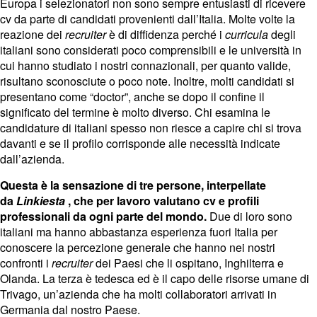
Europa i selezionatori non sono sempre entusiasti di ricevere
cv da parte di candidati provenienti dall’Italia. Molte volte la
reazione dei
recruiter
è di diffidenza perché i
curricula
degli
italiani sono considerati poco comprensibili e le università in
cui hanno studiato i nostri connazionali, per quanto valide,
risultano sconosciute o poco note. Inoltre, molti candidati si
presentano come “doctor”, anche se dopo il confine il
significato del termine è molto diverso. Chi esamina le
candidature di italiani spesso non riesce a capire chi si trova
davanti e se il profilo corrisponde alle necessità indicate
dall’azienda.
Questa è la sensazione di tre persone, interpellate
da
Linkiesta
, che per lavoro valutano cv e profili
professionali da ogni parte del mondo.
Due di loro sono
italiani ma hanno abbastanza esperienza fuori Italia per
conoscere la percezione generale che hanno nei nostri
confronti i
recruiter
dei Paesi che li ospitano, Inghilterra e
Olanda. La terza è tedesca ed è il capo delle risorse umane di
Trivago, un’azienda che ha molti collaboratori arrivati in
Germania dal nostro Paese.