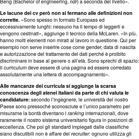
Beng (Bachelor of engineering,
ndr
) a seconda del livello».
Le lacune dei cv però non si fermano alle definizioni non
corrette.
«Sono spesso in formato Europass ed
eccessivamente lunghi: nessuno ha il tempo di leggerli e
vengono cestinati», aggiunge il tecnico della McLaren. «In più,
hanno molti elementi non mirati al lavoro in questione. Qui per
esempio non serve inserire cose come gender, data di nascita
e autorizzazione del trattamento dei dati perché è proibito
discriminare in base al genere o all’età. Sono sprechi di spazio:
il curriculum deve essere di una pagina ed essere corredato
assolutamente una lettera di accompagnamento».
Alle mancanze dei curricula si aggiunge la scarsa
conoscenza degli atenei italiani da parte di chi valuta le
candidature:
secondo l’ingegnere, le università del nostro
Paese sono pressoché sconosciute e l’unico parametro per
misurarne la bontà diventano i
ranking
internazionali, dove
raramente il nostro sistema universitario figura in posizioni di
eccellenza. Che poi gli standard impiegati dalle classifiche
siano discutibili non è affare dei
recruiter
: ognuno utilizza gli