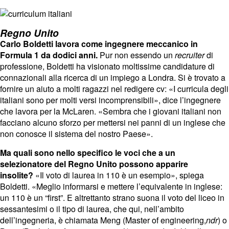
Regno Unito
Carlo Boldetti lavora come ingegnere meccanico in
Formula 1 da dodici anni.
Pur non essendo un
recruiter
di
professione, Boldetti ha visionato moltissime candidature di
connazionali alla ricerca di un impiego a Londra. Si è trovato a
fornire un aiuto a molti ragazzi nel redigere cv: «I curricula degli
italiani sono per molti versi incomprensibili», dice l’ingegnere
che lavora per la McLaren. «Sembra che i giovani italiani non
facciano alcuno sforzo per mettersi nei panni di un inglese che
non conosce il sistema del nostro Paese».
Ma quali sono nello specifico le voci che a un
selezionatore del Regno Unito possono apparire
insolite?
«Il voto di laurea in 110 è un esempio», spiega
Boldetti. «Meglio informarsi e mettere l’equivalente in inglese:
un 110 è un “first”. E altrettanto strano suona il voto del liceo in
sessantesimi o il tipo di laurea, che qui, nell’ambito
dell’ingegneria, è chiamata Meng (Master of engineering,
ndr
) o