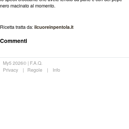
nero macinato al momento.
Ricetta tratta da:
ilcuoreinpentola.it
Commenti
My5 2026©
F.A.Q.
Privacy
Regole
Info