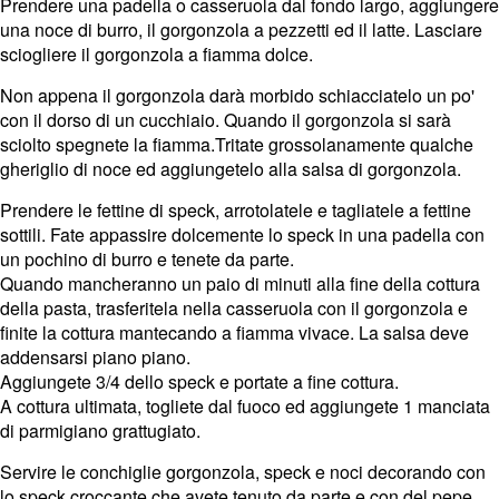
Prendere una padella o casseruola dal fondo largo, aggiungere
una noce di burro, il gorgonzola a pezzetti ed il latte. Lasciare
sciogliere il gorgonzola a fiamma dolce.
Non appena il gorgonzola darà morbido schiacciatelo un po'
con il dorso di un cucchiaio. Quando il gorgonzola si sarà
sciolto spegnete la fiamma.Tritate grossolanamente qualche
gheriglio di noce ed aggiungetelo alla salsa di gorgonzola.
Prendere le fettine di speck, arrotolatele e tagliatele a fettine
sottili. Fate appassire dolcemente lo speck in una padella con
un pochino di burro e tenete da parte.
Quando mancheranno un paio di minuti alla fine della cottura
della pasta, trasferitela nella casseruola con il gorgonzola e
finite la cottura mantecando a fiamma vivace. La salsa deve
addensarsi piano piano.
Aggiungete 3/4 dello speck e portate a fine cottura.
A cottura ultimata, togliete dal fuoco ed aggiungete 1 manciata
di parmigiano grattugiato.
Servire le conchiglie gorgonzola, speck e noci decorando con
lo speck croccante che avete tenuto da parte e con del pepe