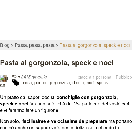
Blog
Pasta, pasta, pasta
Pasta al gorgonzola, speck e noci
Pasta al gorgonzola, speck e noci
piace a 1 persona
Pubblico
lilian
3415 giorni fa
pasta
penne
gorgonzola
ricetta
noci
speck
Un piatto dai sapori decisi,
conchiglie con gorgonzola,
speck e noci
faranno la felicità del Vs. partner o dei vostri cari
e vi faranno fare un figurone!
Non solo,
facilissime e velocissime da preparare
ma portano
con sè anche un sapore veramente delizioso mettendo in