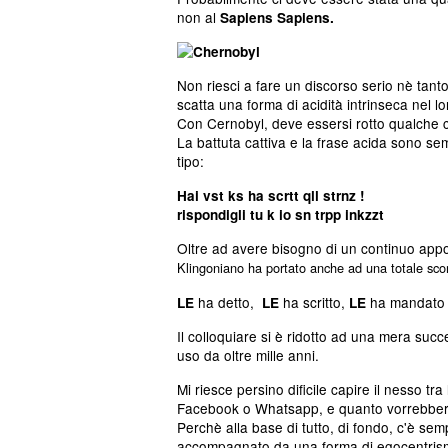
non al
Sapiens Sapiens.
Non riesci a fare un discorso serio nè tan
scatta una forma di acidità intrinseca nel l
Con Cernobyl, deve essersi rotto qualche c
La battuta cattiva e la frase acida sono se
tipo:
Hai vst ks ha scrtt qll strnz !
rispondigli tu k io sn trpp inkzzt
Oltre ad avere bisogno di un continuo appog
Klingoniano ha portato anche ad una totale sc
ha detto,
ha scritto,
ha mandato
LE
LE
LE
Il colloquiare si è ridotto ad una mera suc
uso da oltre mille anni.
Mi riesce persino dificile capire il nesso tr
Facebook o Whatsapp, e quanto vorrebbero
Perchè alla base di tutto, di fondo, c'è se
accompagnato da una forma di egocentris