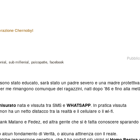
razione Chernobyl
Pubblic
enial
sub millenial
psicopatie
facebook
i sono stato educato, sarà stato un padre severo e una madre protettiva
 per me rimangono comunque dei ragazzini, nati dopo '86 e fino alla met
nata e vissuta tra SMS e
. In pratica vissuta
isurato
WHATSAPP
 ha un netto distacco tra la realtà e il cellulare o il wi-fi.
rank Matano e Fedez, ed altra gente che si è fatta conoscere sparando
alcun fondamento di Verità, o alcuna attinenza con il reale.
che regressione genetica, che li ha portati più vicini ai
Homo Bestya