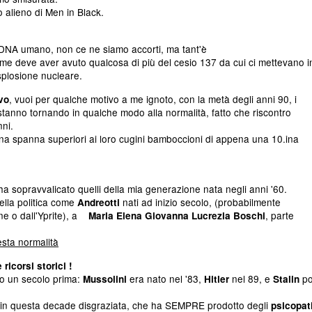
o alieno di Men in Black.
DNA umano, non ce ne siamo accorti, ma tant'è
me deve aver avuto qualcosa di più del cesio 137 da cui ci mettevano i
esplosione nucleare.
, vuoi per qualche motivo a me ignoto, con la metà degli anni 90, i
vo
o stanno tornando in qualche modo alla normalità, fatto che riscontro
nni.
o una spanna superiori ai loro cugini bamboccioni di appena una 10.ina
a sopravvalicato quelli della mia generazione nata negli anni '60.
ella politica come
nati ad inizio secolo,
(probabilmente
Andreotti
ne o dall'Yprite), a
, parte
Maria Elena Giovanna Lucrezia Boschi
esta normalità
 ricorsi storici !
to un secolo prima:
era nato nel '83,
nel 89, e
po
Mussolini
Hitler
Stalin
nati in questa decade disgraziata, che ha SEMPRE prodotto degli
psicopat