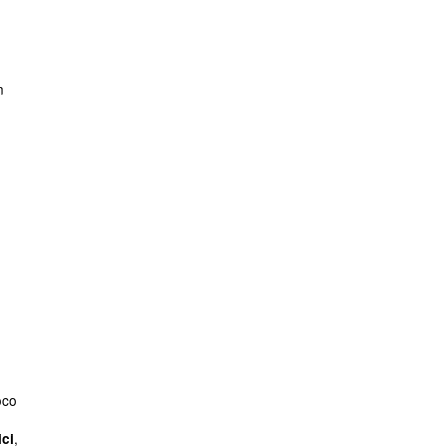
n
co
,
ici