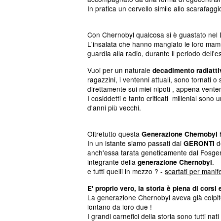
In pratica un cervello simile allo scarafaggi
Con Chernobyl qualcosa si è guastato nel 
L'insalata che hanno mangiato le loro mam
guardia alla radio, durante il periodo dell'
Vuoi per un naturale
decadimento radiatti
ragazzini, i ventenni attuali, sono tornati 
direttamente sui miei nipoti , appena vente
I cosiddetti e tanto criticati millenial son
d'anni più vecchi.
Oltretutto questa
h
Generazione Chernobyl
In un istante siamo passati dai
d
GERONTI
anch'essa tarata geneticamente dal Fosge
integrante della
.
generazione Chernobyl
e tutti quelli in mezzo ? -
scartati per manif
E' proprio vero, la storia è piena di corsi e
La generazione Chernobyl aveva già colpi
lontano da loro due !
I grandi carnefici della storia sono tutti 