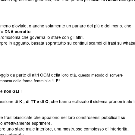
tomeno gioviale, o anche solamente un parlare del più e del meno, che
oro
.
DNA corrotto
romosoma che governa lo stare con gli altri.
mpre in agguato, basata soprattutto su continui scambi di frasi su what
gio da parte di altri OGM della loro età, q
uesto metodo di scrivere
omparsa della forma femminile "
"
LE
 e
!
non GLI
cessione di
, che hanno eclissato il sistema pronominale i
K , di TT e di Q
a le frasi biascicate che appaiono nei loro constrosensi pubblicati su
 effettivamente esprimere.
mpre uno stare male interiore, una mostruoso complesso di inferiorità,
mo smisurata.