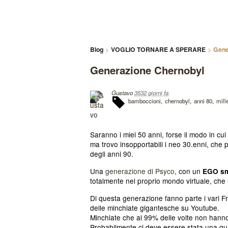
Blog
VOGLIO TORNARE A SPERARE
Gene
Generazione Chernobyl
Gustavo
3532 giorni fa
bamboccioni
chernobyl
anni 80
mill
Saranno i miei 50 anni, forse il modo in cu
ma trovo insopportabili i neo 30.enni, che
degli anni 90.
Una
generazione di Psyco
, con un
EGO sm
totalmente nel proprio mondo virtuale, che non
Di questa generazione fanno parte i vari F
delle minchiate gigantesche su Youtube.
Minchiate che al 99% delle volte non hanno 
Probabilmente ci deve essere stata una qual