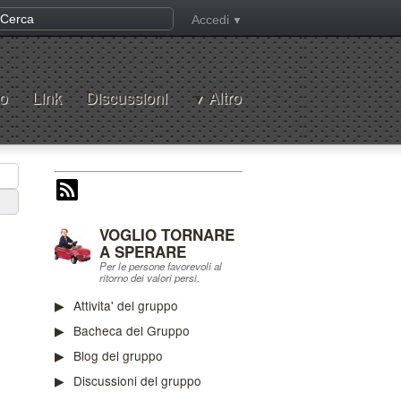
Accedi
o
Link
Discussioni
Altro
VOGLIO TORNARE
A SPERARE
Per le persone favorevoli al
ritorno dei valori persi.
Attivita' del gruppo
Bacheca del Gruppo
Blog del gruppo
Discussioni del gruppo