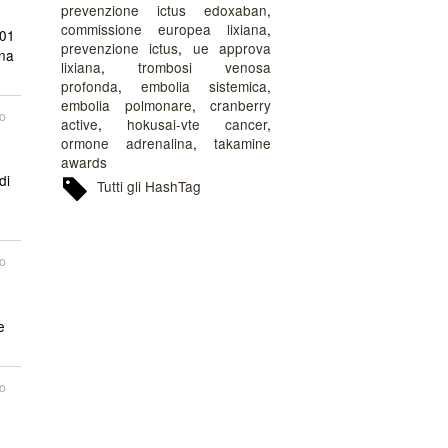
prevenzione ictus edoxaban
,
commissione europea lixiana
,
201
prevenzione ictus
,
ue approva
una
lixiana
,
trombosi venosa
profonda
,
embolia sistemica
,
embolia polmonare
,
cranberry
o
active
,
hokusai-vte cancer
,
ormone adrenalina
,
takamine
awards
di
Tutti gli HashTag
o
e
o