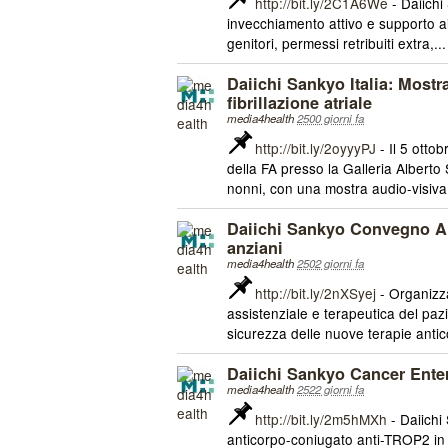
http://bit.ly/2C1A6We
- Daiichi
invecchiamento attivo e supporto a
genitori, permessi retribuiti extra,...
Daiichi Sankyo Italia: Mostr
fibrillazione atriale
media4health
2500 giorni fa
http://bit.ly/2oyyyPJ
- Il 5 otto
della FA presso la Galleria Alberto
nonni, con una mostra audio-visiva 
Daiichi Sankyo Convegno Anz
anziani
media4health
2502 giorni fa
http://bit.ly/2nXSyej
- Organizza
assistenziale e terapeutica del pa
sicurezza delle nuove terapie antico
Daiichi Sankyo Cancer Enter
media4health
2522 giorni fa
http://bit.ly/2m5hMXh
- Daiichi 
anticorpo-coniugato anti-TROP2 in