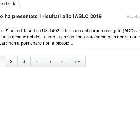
 dei dati...
 ha presentato i risultati allo IASLC 2019
Pubblic
m
- Studio di fase I su U3-1402: il farmaco anticorpo-coniugato (ADC) an
nelle dimensioni del tumore in pazienti con carcinoma polmonare non 
 carcinoma polmonare non a piccole...
2
3
4
5
6
+ »