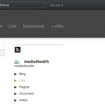
Accedi
o
Link
Discussioni
Altro
media4health
Blog
Link
Pagine
UConnect
Video