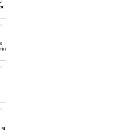
u
pri
o
to
rà i
o
o
ung