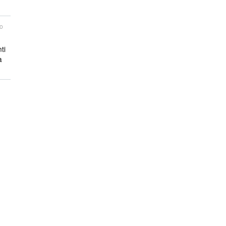
o
ti
a