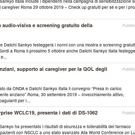
 Sankyo Italia include i dipendenti nella campagna di sensibilizzazione s
i caregiver Roma 29 ottobre 2019 – Check up gratuiti per sé e per i pro
a audio-visiva e screening gratuito della
Pubblic
bre Daiichi Sankyo festeggerà i nonni con una mostra e screening gratui
 Sordi a Roma Il prossimo 5 ottobre anche Daiichi Sankyo Italia festegge
e...
iani, supporto ai caregiver per la QOL degli
Pubblic
to da ONDA e Daiichi Sankyo Italia il convegno “Presa in carico
ziente anziano” Roma, 30 settembre 2019 – Invecchiamento attivo,
agulanti per i...
prise WCLC19, presenta i dati di DS-1062
Pubblic
Sankyo ha presentato i risultati di sicurezza e tollerabilità del farmaco
 pazienti con NSCLC a uno stato avanzato Alla World Conference on L