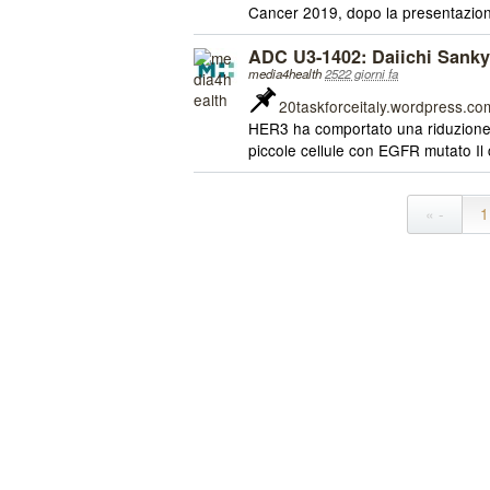
Cancer 2019, dopo la presentazione
ADC U3-1402: Daiichi Sankyo
media4health
2522 giorni fa
20taskforceitaly.wordpress.co
HER3 ha comportato una riduzione 
piccole cellule con EGFR mutato Il
« -
1