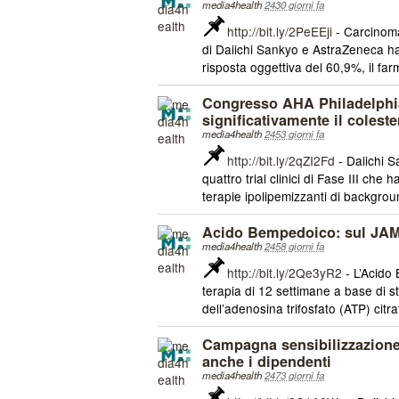
media4health
2430 giorni fa
http://bit.ly/2PeEEji
- Carcinoma
di Daiichi Sankyo e AstraZeneca ha 
risposta oggettiva del 60,9%, il far
Congresso AHA Philadelphi
significativamente il coleste
media4health
2453 giorni fa
http://bit.ly/2qZI2Fd
- Daiichi S
quattro trial clinici di Fase III ch
terapie ipolipemizzanti di backgroun
Acido Bempedoico: sul JAMA 
media4health
2458 giorni fa
http://bit.ly/2Qe3yR2
- L’Acido 
terapia di 12 settimane a base di s
dell’adenosina trifosfato (ATP) citrat
Campagna sensibilizzazione
anche i dipendenti
media4health
2473 giorni fa