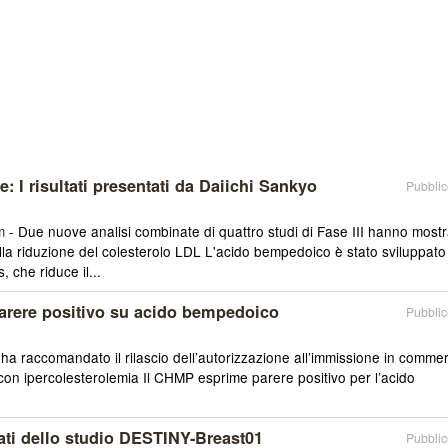
 I risultati presentati da Daiichi Sankyo
Pubblic
m
- Due nuove analisi combinate di quattro studi di Fase III hanno most
lla riduzione del colesterolo LDL L'acido bempedoico è stato sviluppato
, che riduce il...
arere positivo su acido bempedoico
Pubblic
ha raccomandato il rilascio dell’autorizzazione all’immissione in comme
con ipercolesterolemia Il CHMP esprime parere positivo per l’acido
tati dello studio DESTINY-Breast01
Pubblic