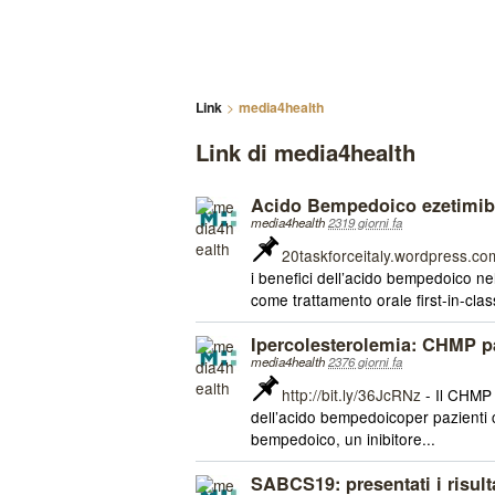
Link
media4health
Link di media4health
Acido Bempedoico ezetimibe:
media4health
2319 giorni fa
20taskforceitaly.wordpress.co
i benefici dell’acido bempedoico ne
come trattamento orale first-in-class
Ipercolesterolemia: CHMP p
media4health
2376 giorni fa
http://bit.ly/36JcRNz
- Il CHMP 
dell’acido bempedoicoper pazienti 
bempedoico, un inibitore...
SABCS19: presentati i risul