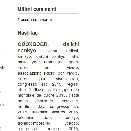
Ultimi commenti
Nessun commento
HashTag
edoxaban
daiichi
,
sankyo
,
lixiana
,
daiichi
,
o
sankyo
,
daiichi sankyo italia
,
make your heart feel good
,
ridere per vivere
,
rato
associazione_ridere per vivere
,
ridere per vivere_lazio
,
congresso esc 2015
,
registri
etna
,
fibrillazione atriale
,
giornata
o
mondiale del cuore 2015
,
cistite
acuta ricorrente
,
medicina
,
rcio
nutrition day
,
congresso sic
2015
,
takamine awards 2015
,
takamine daiichi sankyo
,
tromboembolismo venoso
,
congresso anmco 2015
,
o