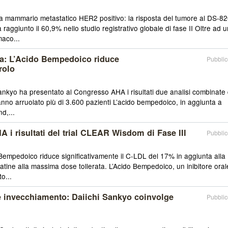
 mammario metastatico HER2 positivo: la risposta del tumore al DS-8
raggiunto il 60,9% nello studio registrativo globale di fase II Oltre ad 
maco...
a: L’Acido Bempedoico riduce
Pubblic
rolo
ankyo ha presentato al Congresso AHA i risultati due analisi combinate 
e hanno arruolato più di 3.600 pazienti L’acido bempedoico, in aggiunta a
d,...
i risultati del trial CLEAR Wisdom di Fase III
Pubblic
Bempedoico riduce significativamente il C-LDL del 17% in aggiunta alla
tatine alla massima dose tollerata. L’Acido Bempedoico, un inibitore oral
o...
 invecchiamento: Daiichi Sankyo coinvolge
Pubblic