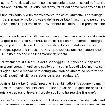
 con un’intervista alla scrittrice che racconta le sue emozioni su “
L’amic
arazione, diretta da Saverio Costanzo, tratta dal primo romanzo della s
e una miniserie tv è un “cambiamento radicale”, ammette. I personaggi, 
 entrare in quello molto più vasto dei telespettatori, incontrano persone 
stanze sociali o per scelta non l'avrebbero mai fatto. E’ un processo che
 protegge la sua identità con uno pseudonimo, se speri che dalla seri
o a quella offerta da Gomorra, afferma: “Le città non hanno un'energia
a, dal potere della loro letteratura e delle loro arti, dalla ricchezza
 luogo. Spero che il racconto visivo provocherà emozioni autentiche,
 Questo è ciò che ci fa innamorare delle città”.
re direttamente alla scrittura della sceneggiatura (“Non ho le capacità
 alcuni suggerimenti sulle scelte per il set, in fase di allestimento, scr
i. “Leggo i testi e mando note dettagliate. Non so ancora se ne terranno
 più avanti nell'ultima versione della sceneggiatura”.
oniste, Lila e Lenù, sottolinea che “i bambini attori ritraggono i bambini
essere. Invece i bambini che non sono attori hanno qualche possibilità
gista è capace di trovare il giusto equilibrio tra realtà e finzione”.
la ma “un racconto realistico. E’ l'infanzia a essere colorata di element
a. Per quanto riguarda la fedeltà al libro, mi aspetto ci sia compatibilme