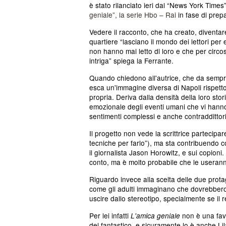
è stato rilanciato ieri dal “News York Times”
geniale”, la serie Hbo – Rai
in fase di prep
Vedere il racconto, che ha creato, diventar
quartiere “lasciano il mondo dei lettori per
non hanno mai letto di loro e che per circo
intriga” spiega la Ferrante.
Quando chiedono all'autrice, che da sempre
esca un'immagine diversa di Napoli rispett
propria. Deriva dalla densità della loro stori
emozionale degli eventi umani che vi hanno
sentimenti complessi e anche contraddittori.
Il progetto non vede la scrittrice partecipa
tecniche per farlo”), ma sta contribuendo con
il giornalista Jason Horowitz, e sui copion
conto, ma è molto probabile che le useranno
Riguardo invece alla scelta delle due protag
come gli adulti immaginano che dovrebbero 
uscire dallo stereotipo, specialmente se il re
Per lei infatti
non è una favo
L'amica geniale
del fantastico, e sicuramente lo è anche Lil