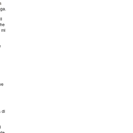
a
aga.
il
che
 mi
e
ive
 di
i
nte