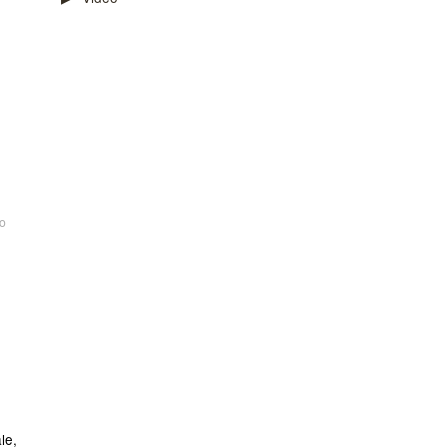
o
le,