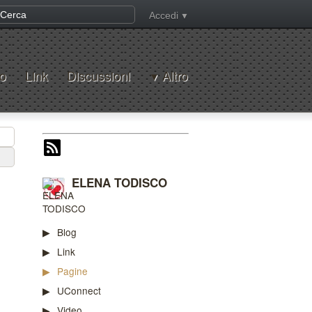
Accedi
o
Link
Discussioni
Altro
ELENA TODISCO
Blog
Link
Pagine
UConnect
Video