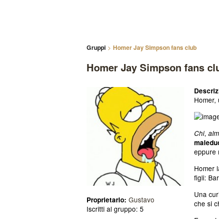
Gruppi
Homer Jay Simpson fans club
Homer Jay Simpson fans cl
Descriz
Homer, u
,
Chi
alm
maleduc
eppure 
Homer la
figli: B
Una curi
Gustavo
Proprietario:
che si 
Iscritti al gruppo: 5