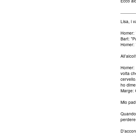
Ecco alc
______
Lisa, i 
Homer: 
Bart: "P
Homer: 
All'alcol
Homer: I
volta ch
cervello
ho dime
Marge: 
Mio padr
Quando 
perdere.
D'accor