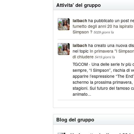
Attivita' del gruppo
ha pubblicato un post n
laibach
fumetto degli anni 20 ha ispirat
Simpson ?
5029 giorni fa
ha creato una nuova di
laibach
nel topic
In primavera "I Simpson
di chiudere
5419 giorni fa
TGCOM - Una delle serie tv più c
sempre, “I Simpson”, rischia di 
apparire l’espressione “The End”
schermo la prossima primavera,
stagioni. Sul futuro del famoso 
animato...
Blog del gruppo