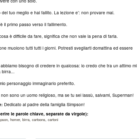
ivere con uno solo.
o del tuo meglio e hai fallito. La lezione e': non provare mai.
è il primo passo verso il fallimento.
osa è difficile da fare, significa che non vale la pena di farla.
ne muoiono tutti tutti i giorni. Potresti svegliarti domattina ed essere
i abbiamo bisogno di credere in qualcosa: io credo che tra un attimo mi
 birra...
 mio personaggio immaginario preferito.
o non sono un uomo religioso, ma se tu sei lassù, salvami, Superman!
Dedicato al padre della famiglia Simpson!
e:
erire le parole chiave, separate da virgole):
mpson
homer
birra
cartoons
cartoni