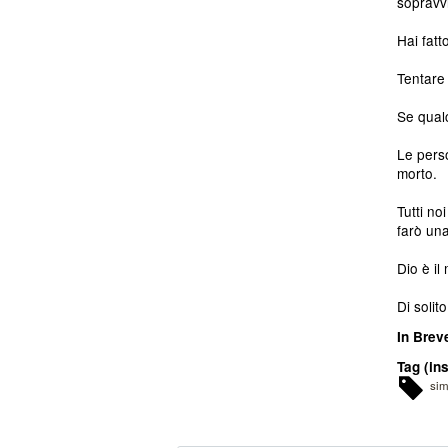
sopravv
Hai fatt
Tentare 
Se qualc
Le perso
morto.
Tutti no
farò una
Dio è il
Di solit
In Brev
Tag (ins
si