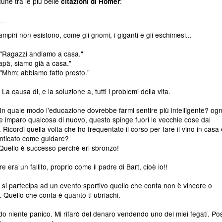
une tra le più belle
:
citazioni di Homer
__
vampiri non esistono, come gli gnomi, i giganti e gli eschimesi...
"Ragazzi andiamo a casa."
apà, siamo già a casa."
"Mhm; abbiamo fatto presto."
! La causa di, e la soluzione a, tutti i problemi della vita.
n quale modo l'educazione dovrebbe farmi sentire più intelligente? ogn
e imparo qualcosa di nuovo, questo spinge fuori le vecchie cose dal
. Ricordi quella volta che ho frequentato il corso per fare il vino in casa
nticato come guidare?
Quello è successo perchè eri sbronzo!
e era un fallito, proprio come il padre di Bart, cioè io!!
si partecipa ad un evento sportivo quello che conta non è vincere o
 Quello che conta è quanto ti ubriachi.
do niente panico. Mi rifarò del denaro vendendo uno dei miei fegati. Po