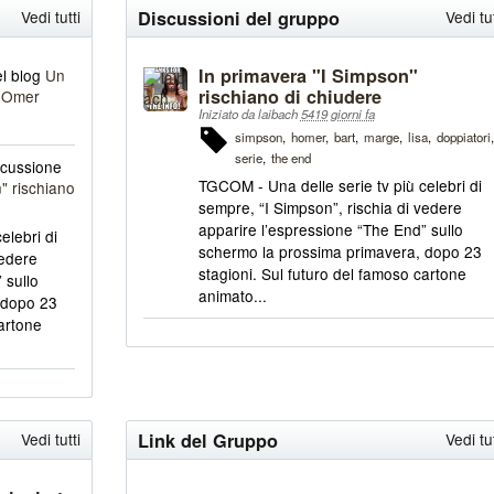
Vedi tutti
Discussioni del gruppo
Vedi tut
In primavera "I Simpson"
el blog
Un
rischiano di chiudere
o Omer
Iniziato da laibach
5419 giorni fa
simpson
homer
bart
marge
lisa
doppiatori
serie
the end
scussione
TGCOM - Una delle serie tv più celebri di
" rischiano
sempre, “I Simpson”, rischia di vedere
apparire l’espressione “The End” sullo
elebri di
schermo la prossima primavera, dopo 23
vedere
stagioni. Sul futuro del famoso cartone
 sullo
animato...
 dopo 23
cartone
Vedi tutti
Link del Gruppo
Vedi tut