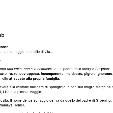
ub
ione:
n personaggio, uno stile di vita...
,
nel padre della famiglia
Simpson:
eno una volta
non si è riconosciuto
ato, rozzo, sovrappeso, incompetente, maldestro, pigro e ignorante
molto
.
attaccato alla propria famiglia
vora alla centrale nucleare di Springfield, e con sua moglie Marge ha t
art, Lisa e la piccola Maggie.
osità: Il nome del personaggio deriva da quello del padre di Groening,
chiamava Homer.