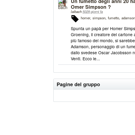
Un fumetto degli anni 20 ha
Omer Simpson ?
laibach
5029 giorni fa
homer
simpson
fumetto
adamso
Spunta un papà per Homer Simps
Groening, il creatore del cartone
più famoso del mondo, si sarebbe 
Adamson, personaggio di un fume
dallo svedese Oscar Jacobsson n
Venti. Ecco le...
Pagine del gruppo