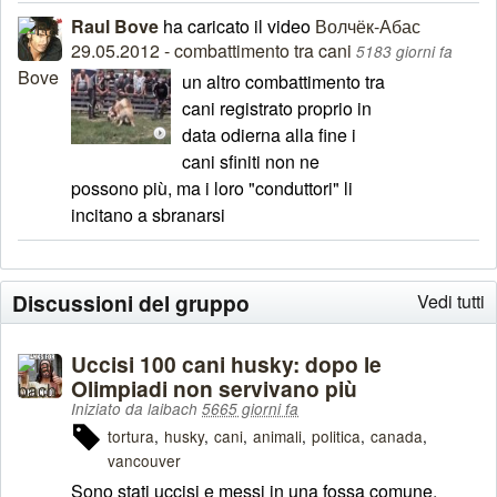
Raul Bove
ha caricato il video
Волчёк-Абас
29.05.2012 - combattimento tra cani
5183 giorni fa
un altro combattimento tra
cani registrato proprio in
data odierna alla fine i
cani sfiniti non ne
possono più, ma i loro "conduttori" li
incitano a sbranarsi
Discussioni del gruppo
Vedi tutti
Uccisi 100 cani husky: dopo le
Olimpiadi non servivano più
Iniziato da laibach
5665 giorni fa
tortura
husky
cani
animali
politica
canada
vancouver
Sono stati uccisi e messi in una fossa comune.