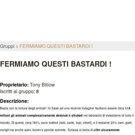
Gruppi
FERMIAMO QUESTI BASTARDI !
FERMIAMO QUESTI BASTARDI !
Proprietario:
Tony Billow
Iscritti al gruppo
: 8
Descrizione:
Basta con la tortura degli animali ! In base ad una recente indagine risultano essere circa
115
milioni gli animali complessivamente detenuti e sfruttati
nei laboratori di vivisezione di tutto il
mondo. Di questi, circa l’80% sono roditori (ratti, cavie, topi, criceti), e il restante 20% cani, gatti,
conigli ma anche asini, bovini e piccole scimmie. Tuttavia si tratta di
cifre sicuramente