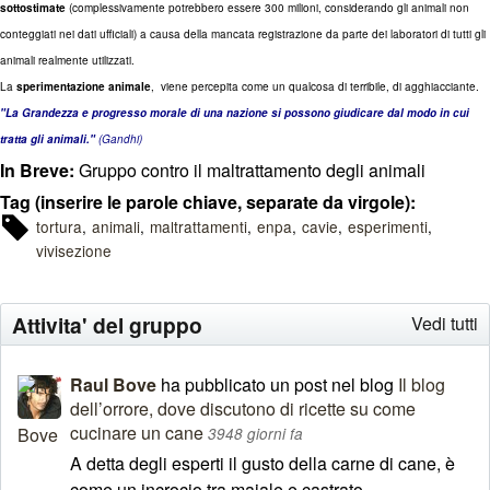
sottostimate
(complessivamente potrebbero essere 300 milioni, considerando gli animali non
conteggiati nei dati ufficiali) a causa della mancata registrazione da parte dei laboratori di tutti gli
animali realmente utilizzati.
La
sperimentazione animale
, viene percepita come un qualcosa di terribile, di agghiacciante.
"La Grandezza e progresso morale di una nazione si possono giudicare dal modo in cui
tratta gli animali."
(Gandhi)
In Breve:
Gruppo contro il maltrattamento degli animali
Tag (inserire le parole chiave, separate da virgole):
tortura
animali
maltrattamenti
enpa
cavie
esperimenti
vivisezione
Attivita' del gruppo
Vedi tutti
Raul Bove
ha pubblicato un post nel blog
Il blog
dell’orrore, dove discutono di ricette su come
cucinare un cane
3948 giorni fa
A detta degli esperti il gusto della carne di cane, è
come un incrocio tra maiale e castrato