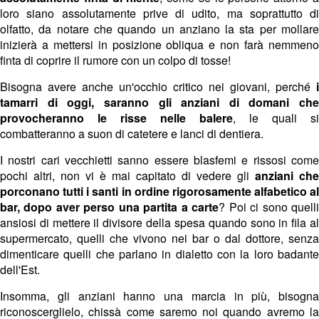
loro siano assolutamente prive di udito, ma soprattutto di
olfatto, da notare che quando un anziano la sta per mollare
inizierà a mettersi in posizione obliqua e non farà nemmeno
finta di coprire il rumore con un colpo di tosse!
Bisogna avere anche un'occhio critico nei giovani, perché
i
tamarri di oggi, saranno gli anziani di domani che
provocheranno le risse nelle balere
, le quali si
combatteranno a suon di catetere e lanci di dentiera.
I nostri cari vecchietti sanno essere blasfemi e rissosi come
pochi altri, non vi è mai capitato di vedere gli
anziani che
porconano tutti i santi in ordine rigorosamente alfabetico al
bar, dopo aver perso una partita a carte
? Poi ci sono quell
ansiosi di mettere il divisore della spesa quando sono in fila al
supermercato, quelli che vivono nei bar o dal dottore, senza
dimenticare quelli che parlano in dialetto con la loro badante
dell'Est.
Insomma, gli anziani hanno una marcia in più, bisogna
riconoscerglielo, chissà come saremo noi quando avremo la