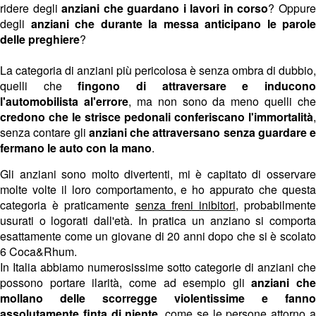
ridere degli
anziani che guardano i lavori in corso
? Oppur
degli
anziani che durante la messa anticipano le parole
delle preghiere
?
La categoria di anziani più pericolosa è senza ombra di dubbio,
quelli che
fi
ngono di attraversare e inducon
l'automobilista al'errore
, ma non sono da meno quelli che
credono che le strisce pedonali conferiscano l'immortalità
,
senza contare gli
anziani che attraversano senza guardare e
fermano le auto con la mano
.
Gli anziani sono molto divertenti, mi è capitato di osservare
molte volte il loro comportamento, e ho appurato che questa
categoria è praticamente
senza freni inibitori
, probabilment
usurati o logorati dall'età. In pratica un anziano si comporta
esattamente come un giovane di 20 anni dopo che si è scolato
6 Coca&Rhum.
In Italia abbiamo numerosissime sotto categorie di anziani che
possono portare ilarità, come ad esempio gli
anziani che
mollano delle scorregge violentissime e fanno
assolutamente finta di niente
, come se le persone attorno 