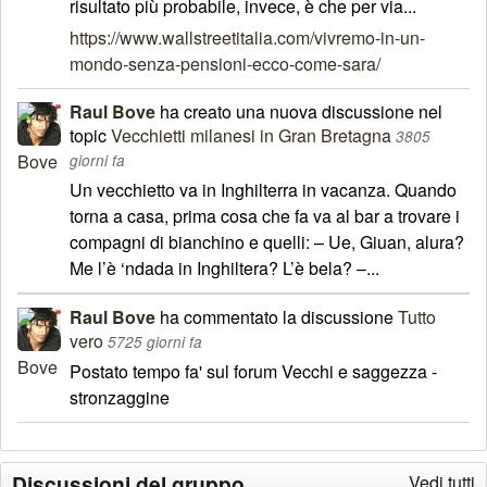
risultato più probabile, invece, è che per via...
https://www.wallstreetitalia.com/vivremo-in-un-
mondo-senza-pensioni-ecco-come-sara/
Raul Bove
ha creato una nuova discussione nel
topic
Vecchietti milanesi in Gran Bretagna
3805
giorni fa
Un vecchietto va in Inghilterra in vacanza. Quando
torna a casa, prima cosa che fa va al bar a trovare i
compagni di bianchino e quelli: – Ue, Giuan, alura?
Me l’è ‘ndada in Inghiltera? L’è bela? –...
Raul Bove
ha commentato la discussione
Tutto
vero
5725 giorni fa
Postato tempo fa' sul forum Vecchi e saggezza -
stronzaggine
Discussioni del gruppo
Vedi tutti