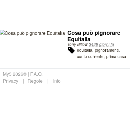
Cosa può pignorare
Equitalia
Tony Billow
3438 giorni fa
equitalia
pignoramenti
conto corrente
prima casa
My5 2026©
F.A.Q.
Privacy
Regole
Info