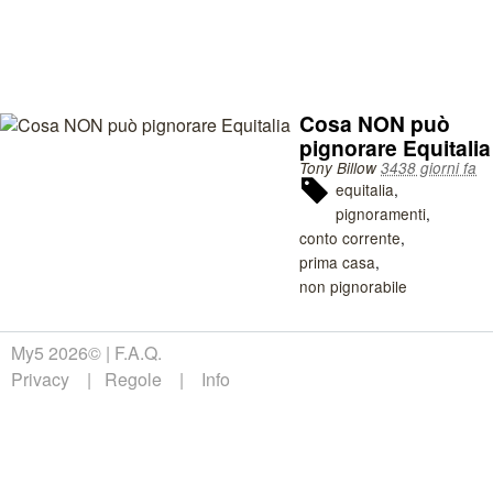
Cosa NON può
pignorare Equitalia
Tony Billow
3438 giorni fa
equitalia
pignoramenti
conto corrente
prima casa
non pignorabile
My5 2026©
F.A.Q.
Privacy
Regole
Info