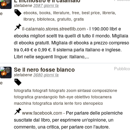
L'inchiostro e il calamaio
stefabene
3587 giorni fa
ebooks
books
literature
free
best price
libreria
library
biblioteca
gratuito
gratis
il-calamaio.stores.streetlib.com
- I 190.000 libri e
ebooks migliori scelti tra quelli di tutto il mondo. Migliaia
di ebooks gratuiti. Migliaia di ebooks a prezzo compreso
tra 0,49 € e 0,99 €. Il sistema parla italiano e inglese.
Libri nelle seguenti lingue: italiano,...
Se il nero fosse bianco
Pubblico
stefabene
3680 giorni fa
fotografia fotografi fotografo zoom sintassi composizione
fotografica grandangolo fish-eye obiettivo fotocamera
macchina fotografica storia lente foro stenopeico
www.facebook.com
- Per parlare delle polemiche
suscitate dal libro, per esprimere un'opinione, un
commento, una critica, per parlare con l'autore.