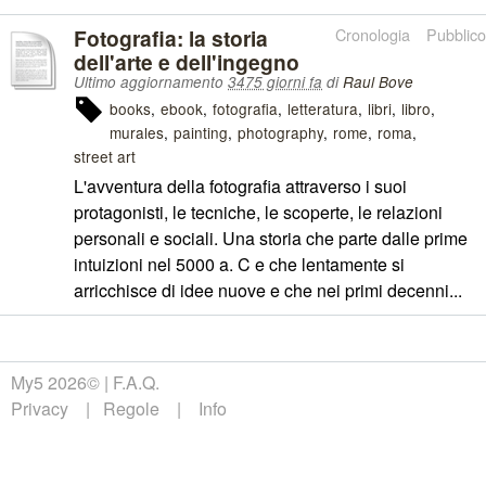
Fotografia: la storia
Cronologia
Pubblico
dell'arte e dell'ingegno
Ultimo aggiornamento
3475 giorni fa
di
Raul Bove
books
ebook
fotografia
letteratura
libri
libro
murales
painting
photography
rome
roma
street art
L'avventura della fotografia attraverso i suoi
protagonisti, le tecniche, le scoperte, le relazioni
personali e sociali. Una storia che parte dalle prime
intuizioni nel 5000 a. C e che lentamente si
arricchisce di idee nuove e che nei primi decenni...
My5 2026©
F.A.Q.
Privacy
Regole
Info