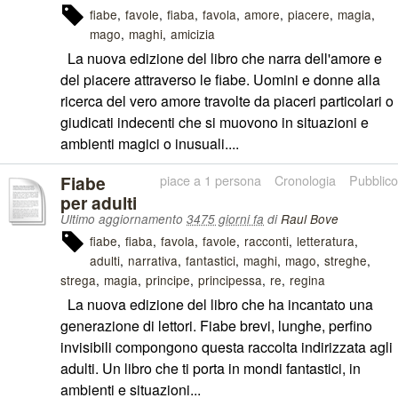
fiabe
favole
fiaba
favola
amore
piacere
magia
mago
maghi
amicizia
La nuova edizione del libro che narra dell'amore e
del piacere attraverso le fiabe. Uomini e donne alla
ricerca del vero amore travolte da piaceri particolari o
giudicati indecenti che si muovono in situazioni e
ambienti magici o inusuali....
Fiabe
piace a 1 persona
Cronologia
Pubblico
per adulti
Ultimo aggiornamento
3475 giorni fa
di
Raul Bove
fiabe
fiaba
favola
favole
racconti
letteratura
adulti
narrativa
fantastici
maghi
mago
streghe
strega
magia
principe
principessa
re
regina
La nuova edizione del libro che ha incantato una
generazione di lettori. Fiabe brevi, lunghe, perfino
invisibili compongono questa raccolta indirizzata agli
adulti. Un libro che ti porta in mondi fantastici, in
ambienti e situazioni...