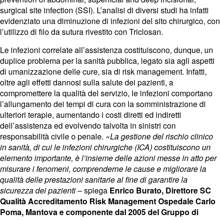
surgical site infection (SSI). L’analisi di diversi studi ha infatti
evidenziato una diminuzione di infezioni del sito chirurgico, con
l’utilizzo di filo da sutura rivestito con Triclosan.
Le infezioni correlate all’assistenza costituiscono, dunque, un
duplice problema per la sanità pubblica, legato sia agli aspetti
di umanizzazione delle cure, sia di risk management. Infatti,
oltre agli effetti dannosi sulla salute dei pazienti, a
compromettere la qualità del servizio, le infezioni comportano
l’allungamento dei tempi di cura con la somministrazione di
ulteriori terapie, aumentando i costi diretti ed indiretti
dell’assistenza ed evolvendo talvolta in sinistri con
responsabilità civile o penale.
«La gestione del rischio clinico
in sanità, di cui le infezioni chirurgiche (ICA) costituiscono un
elemento importante, è l’insieme delle azioni messe in atto per
misurare i fenomeni, comprenderne le cause e migliorare la
qualità delle prestazioni sanitarie al fine di garantire la
sicurezza dei pazienti
– spiega
Enrico Burato, Direttore SC
Qualità Accreditamento Risk Management Ospedale Carlo
Poma, Mantova e componente dal 2005 del Gruppo di