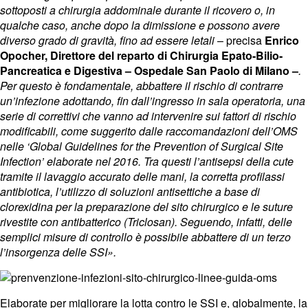
sottoposti a chirurgia addominale durante il ricovero o, in
qualche caso, anche dopo la dimissione e possono avere
diverso grado di gravità, fino ad essere letali
– precisa
Enrico
Opocher, Direttore del reparto di Chirurgia Epato-Bilio-
Pancreatica e Digestiva – Ospedale San Paolo di Milano –
.
Per questo è fondamentale, abbattere il rischio di contrarre
un’infezione adottando, fin dall’ingresso in sala operatoria, una
serie di correttivi che vanno ad intervenire sui fattori di rischio
modificabili, come suggerito dalle raccomandazioni dell’OMS
nelle ‘Global Guidelines for the Prevention of Surgical Site
Infection’ elaborate nel 2016. Tra questi l’antisepsi della cute
tramite il lavaggio accurato delle mani, la corretta profilassi
antibiotica, l’utilizzo di soluzioni antisettiche a base di
clorexidina per la preparazione del sito chirurgico e le suture
rivestite con antibatterico (Triclosan). Seguendo, infatti, delle
semplici misure di controllo è possibile abbattere di un terzo
l’insorgenza delle SSI».
Elaborate per migliorare la lotta contro le SSI e, globalmente, la