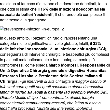
resistono al farmaco d’elezione che dovrebbe debellarli, tanto
che oggi si stima che
il 16% delle infezioni nosocomiali sia
causata da batteri ‘resistenti’
, il che rende più complesso il
trattamento e la guarigione.
In questo ambito, i pazienti chirurgici rappresentano una
categoria molto significativa a livello globale, infatti,
il 32%
delle infezioni nosocomiali è un’infezione chirurgica
(SSI),
conseguenza di interventi chirurgici e terapeutici più complessi
in pazienti metabolicamente e immunologicamente più
compromessi, come spiega
Marco Montorsi, Responsabile di
Unità Operativa Chirurgia generale e digestiva Humanitas
Research Hospital e Presidente della Società Italiana di
Chirurgia:
«gli interventi di alta chirurgia a maggior rischio di
infezioni sono quelli nei quali coesistono alcuni riconosciuti
fattori di rischio sia legati al paziente (ad esempio elevato BMI,
Diabete Mellito di tipo 1 non controllato, dialisi, terapia
corticosteroidea/immunosoppressiva), che fattori di rischio
legati alla procedura (durata dell’intervento, ipotermia,