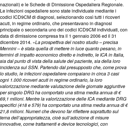
nazionali) e le Schede di Dimissione Ospedaliera Regionale.
Le infezioni ospedaliere sono state individuate mediante i
codici ICD9CM di diagnosi, selezionando così tutti i ricoveri
acuti, in regime ordinario, che presentavano in diagnosi
principale o secondaria uno dei codici ICD9CM individuati, con
data di dimissione compresa tra il 1 gennaio 2006 ed il 31
dicembre 2014.
«La prospettiva del nostro studio – precisa
Mennini – è stata quella di mettere in luce quanto pesano, in
termini di impatto economico diretto e indiretto, le ICA in Italia,
sia dal punto di vista della salute del paziente, sia della loro
incidenza sul SSN. Partendo dal presupposto che, come prova
lo studio, le infezioni ospedaliere compaiano in circa 3 casi
ogni 1.000 ricoveri acuti in regime ordinario, la loro
valorizzazione mediante valutazione delle giornate aggiuntive
per singolo DRG ha comportato una stima media annua di €
69,1 milioni. Mentre la valorizzazione delle ICA mediante DRG
specifici (418 e 579) ha comportato una stima media annua di €
21,8 milioni. Numeri che devono far riflettere soprattutto sul
tema dell’appropriatezza, cioè sull’adozione di misure
innovative, come trattamenti e device tecnologici, con