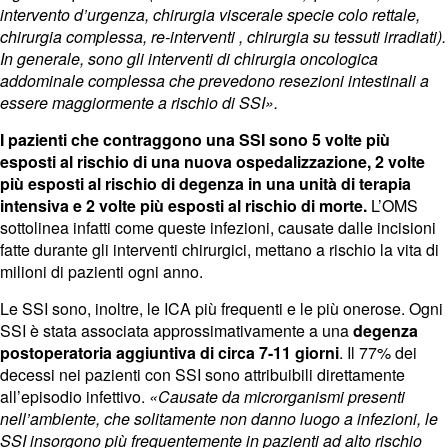
intervento d’urgenza, chirurgia viscerale specie colo rettale,
chirurgia complessa, re-interventi , chirurgia su tessuti irradiati).
In generale, sono gli interventi di chirurgia oncologica
addominale complessa che prevedono resezioni intestinali a
essere maggiormente a rischio di SSI».
I pazienti che contraggono una SSI sono 5 volte più
esposti al rischio di una nuova ospedalizzazione, 2 volte
più esposti al rischio di degenza in una unità di terapia
intensiva e 2 volte più esposti al rischio di morte.
L’OMS
sottolinea infatti come queste infezioni, causate dalle incisioni
fatte durante gli interventi chirurgici, mettano a rischio la vita di
milioni di pazienti ogni anno.
Le SSI sono, inoltre, le ICA più frequenti e le più onerose. Ogni
SSI è stata associata approssimativamente a una
degenza
postoperatoria aggiuntiva di circa 7-11 giorni
. Il 77% dei
decessi nei pazienti con SSI sono attribuibili direttamente
all’episodio infettivo.
«Causate da microrganismi presenti
nell’ambiente, che solitamente non danno luogo a infezioni, le
SSI insorgono più frequentemente in pazienti ad alto rischio