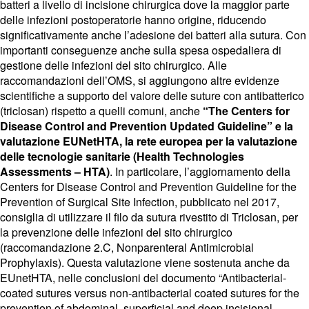
batteri a livello di incisione chirurgica dove la maggior parte
delle infezioni postoperatorie hanno origine, riducendo
significativamente anche l’adesione dei batteri alla sutura. Con
importanti conseguenze anche sulla spesa ospedaliera di
gestione delle infezioni del sito chirurgico. Alle
raccomandazioni dell’OMS, si aggiungono altre evidenze
scientifiche a supporto del valore delle suture con antibatterico
(triclosan) rispetto a quelli comuni, anche
“The Centers for
Disease Control and Prevention Updated Guideline” e la
valutazione EUNetHTA, la rete europea per la valutazione
delle tecnologie sanitarie (Health Technologies
Assessments – HTA)
. In particolare, l’aggiornamento della
Centers for Disease Control and Prevention Guideline for the
Prevention of Surgical Site Infection, pubblicato nel 2017,
consiglia di utilizzare il filo da sutura rivestito di Triclosan, per
la prevenzione delle infezioni del sito chirurgico
(raccomandazione 2.C, Nonparenteral Antimicrobial
Prophylaxis). Questa valutazione viene sostenuta anche da
EUnetHTA, nelle conclusioni del documento “Antibacterial-
coated sutures versus non-antibacterial coated sutures for the
prevention of abdominal, superficial and deep incisional,