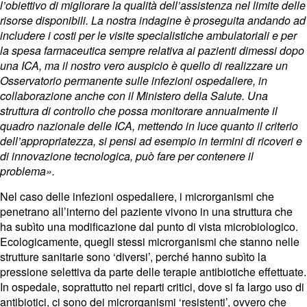
l’obiettivo di migliorare la qualità dell’assistenza nel limite delle
risorse disponibili. La nostra indagine è proseguita andando ad
includere i costi per le visite specialistiche ambulatoriali e per
la spesa farmaceutica sempre relativa ai pazienti dimessi dopo
una ICA, ma il nostro vero auspicio è quello di realizzare un
Osservatorio permanente sulle infezioni ospedaliere, in
collaborazione anche con il Ministero della Salute. Una
struttura di controllo che possa monitorare annualmente il
quadro nazionale delle ICA, mettendo in luce quanto il criterio
dell’appropriatezza, si pensi ad esempio in termini di ricoveri e
di innovazione tecnologica, può fare per contenere il
problema».
Nel caso delle infezioni ospedaliere, i microrganismi che
penetrano all’interno del paziente vivono in una struttura che
ha subìto una modificazione dal punto di vista microbiologico.
Ecologicamente, quegli stessi microrganismi che stanno nelle
strutture sanitarie sono ‘diversi’, perché hanno subìto la
pressione selettiva da parte delle terapie antibiotiche effettuate.
In ospedale, soprattutto nei reparti critici, dove si fa largo uso di
antibiotici, ci sono dei microrganismi ‘resistenti’, ovvero che