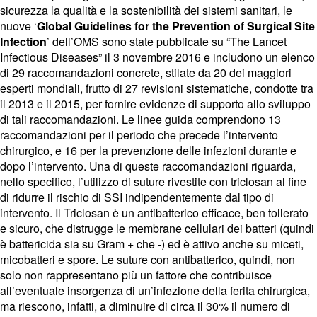
sicurezza la qualità e la sostenibilità dei sistemi sanitari, le
nuove ‘
Global Guidelines for the Prevention of Surgical Site
Infection
’ dell’OMS sono state pubblicate su “The Lancet
Infectious Diseases” il 3 novembre 2016 e includono un elenco
di 29 raccomandazioni concrete, stilate da 20 dei maggiori
esperti mondiali, frutto di 27 revisioni sistematiche, condotte tra
il 2013 e il 2015, per fornire evidenze di supporto allo sviluppo
di tali raccomandazioni. Le linee guida comprendono 13
raccomandazioni per il periodo che precede l’intervento
chirurgico, e 16 per la prevenzione delle infezioni durante e
dopo l’intervento. Una di queste raccomandazioni riguarda,
nello specifico, l’utilizzo di suture rivestite con triclosan al fine
di ridurre il rischio di SSI indipendentemente dal tipo di
intervento. Il Triclosan è un antibatterico efficace, ben tollerato
e sicuro, che distrugge le membrane cellulari dei batteri (quindi
è battericida sia su Gram + che -) ed è attivo anche su miceti,
micobatteri e spore. Le suture con antibatterico, quindi, non
solo non rappresentano più un fattore che contribuisce
all’eventuale insorgenza di un’infezione della ferita chirurgica,
ma riescono, infatti, a diminuire di circa il 30% il numero di