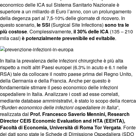
economico delle ICA sul Sistema Sanitario Nazionale è
superiore a un miliardo di Euro l’anno, con un prolungamento
della degenza pari al 7,5-10% delle giornate di ricovero. In
questo scenario,
le SSI
(Surgical Site Infections)
sono tra le
più costose
. Complessivamente,
il 30% delle ICA
(135 – 210
mila casi)
è potenzialmente prevenibile ed evitabile
.
In Italia la prevalenza delle infezioni chirurgiche è più alta
rispetto a molti altri Paesi europei (6.3% in acuto e 6.1 nelle
RSA) tale da collocare il nostro paese prima del Regno Unito,
della Germania e della Francia. Anche per questo è
fondamentale stimare il peso economico delle infezioni
ospedaliere in Italia. Analizzare i costi ad esse correlati,
mediante database amministrativi, è stato lo scopo della ricerca
“
Burden economico delle infezioni ospedaliere in Italia
”,
realizzata dal
Prof. Francesco Saverio Mennini, Research
Director CEIS Economic Evaluation and HTA (EEHTA),
Facoltà di Economia, Università di Roma Tor Vergata
. Fonte
dei dati sono state le Schede di Dimissione Ospedaliera (SDO