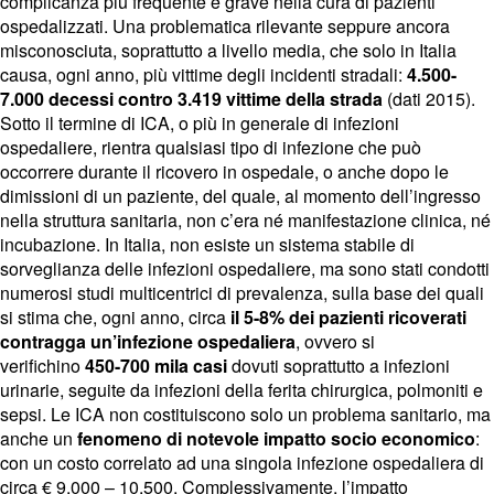
complicanza più frequente e grave nella cura di pazienti
ospedalizzati. Una problematica rilevante seppure ancora
misconosciuta, soprattutto a livello media, che solo in Italia
causa, ogni anno, più vittime degli incidenti stradali:
4.500-
7.000 decessi contro 3.419 vittime della strada
(dati 2015).
Sotto il termine di ICA, o più in generale di infezioni
ospedaliere, rientra qualsiasi tipo di infezione che può
occorrere durante il ricovero in ospedale, o anche dopo le
dimissioni di un paziente, del quale, al momento dell’ingresso
nella struttura sanitaria, non c’era né manifestazione clinica, né
incubazione. In Italia, non esiste un sistema stabile di
sorveglianza delle infezioni ospedaliere, ma sono stati condotti
numerosi studi multicentrici di prevalenza, sulla base dei quali
si stima che, ogni anno, circa
il 5-8% dei pazienti ricoverati
contragga un’infezione ospedaliera
, ovvero si
verifichino
450-700 mila casi
dovuti soprattutto a infezioni
urinarie, seguite da infezioni della ferita chirurgica, polmoniti e
sepsi. Le ICA non costituiscono solo un problema sanitario, ma
anche un
fenomeno di notevole impatto socio economico
:
con un costo correlato ad una singola infezione ospedaliera di
circa € 9.000 – 10.500. Complessivamente, l’impatto