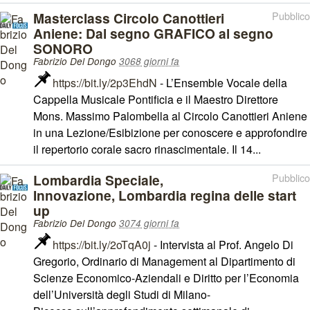
Masterclass Circolo Canottieri
Pubblico
Aniene: Dal segno GRAFICO al segno
SONORO
Fabrizio Del Dongo
3068 giorni fa
https://bit.ly/2p3EhdN
- L’Ensemble Vocale della
Cappella Musicale Pontificia e il Maestro Direttore
Mons. Massimo Palombella al Circolo Canottieri Aniene
in una Lezione/Esibizione per conoscere e approfondire
il repertorio corale sacro rinascimentale. Il 14...
Lombardia Speciale,
Pubblico
Innovazione, Lombardia regina delle start
up
Fabrizio Del Dongo
3074 giorni fa
https://bit.ly/2oTqA0j
- Intervista al Prof. Angelo Di
Gregorio, Ordinario di Management al Dipartimento di
Scienze Economico-Aziendali e Diritto per l’Economia
dell’Università degli Studi di Milano-