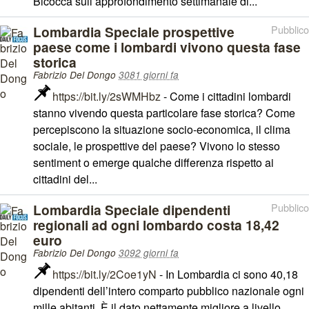
Bicocca sull’approfondimento settimanale di...
Lombardia Speciale prospettive
Pubblico
paese come i lombardi vivono questa fase
storica
Fabrizio Del Dongo
3081 giorni fa
https://bit.ly/2sWMHbz
- Come i cittadini lombardi
stanno vivendo questa particolare fase storica? Come
percepiscono la situazione socio-economica, il clima
sociale, le prospettive del paese? Vivono lo stesso
sentiment o emerge qualche differenza rispetto ai
cittadini del...
Lombardia Speciale dipendenti
Pubblico
regionali ad ogni lombardo costa 18,42
euro
Fabrizio Del Dongo
3092 giorni fa
https://bit.ly/2Coe1yN
- In Lombardia ci sono 40,18
dipendenti dell’intero comparto pubblico nazionale ogni
mille abitanti. È il dato nettamente migliore a livello