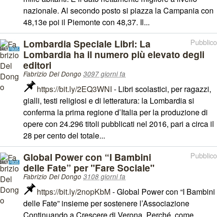
nazionale. Al secondo posto si piazza la Campania con
48,13e poi il Piemonte con 48,37. Il...
Lombardia Speciale Libri: La
Pubblico
Lombardia ha il numero più elevato degli
editori
Fabrizio Del Dongo
3097 giorni fa
https://bit.ly/2EQ3WNI
- Libri scolastici, per ragazzi,
gialli, testi religiosi e di letteratura: la Lombardia si
conferma la prima regione d’Italia per la produzione di
opere con 24.296 titoli pubblicati nel 2016, pari a circa il
28 per cento del totale...
Global Power con “I Bambini
Pubblico
delle Fate” per "Fare Sociale"
Fabrizio Del Dongo
3108 giorni fa
https://bit.ly/2nopKbM
- Global Power con “I Bambini
delle Fate” insieme per sostenere l’Associazione
Continuando a Crescere di Verona. Perché, come