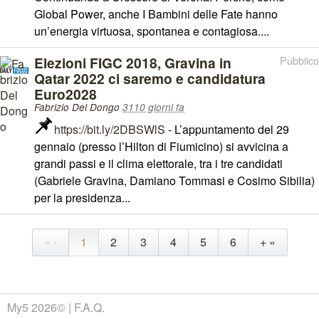
Global Power, anche I Bambini delle Fate hanno
un’energia virtuosa, spontanea e contagiosa....
Elezioni FIGC 2018, Gravina in
Pubblico
Qatar 2022 ci saremo e candidatura
Euro2028
Fabrizio Del Dongo
3110 giorni fa
https://bit.ly/2DBSWlS
- L’appuntamento del 29
gennaio (presso l’Hilton di Fiumicino) si avvicina a
grandi passi e il clima elettorale, tra i tre candidati
(Gabriele Gravina, Damiano Tommasi e Cosimo Sibilia)
per la presidenza...
« -
1
2
3
4
5
6
+ »
My5 2026©
F.A.Q.