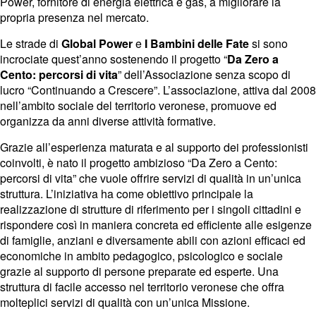
Power, fornitore di energia elettrica e gas, a migliorare la
propria presenza nel mercato.
Le strade di
Global Power
e
I Bambini delle Fate
si sono
incrociate quest’anno sostenendo il progetto “
Da Zero a
Cento: percorsi di vita
” dell’Associazione senza scopo di
lucro “Continuando a Crescere”. L’associazione, attiva dal 2008
nell’ambito sociale del territorio veronese, promuove ed
organizza da anni diverse attività formative.
Grazie all’esperienza maturata e al supporto dei professionisti
coinvolti, è nato il progetto ambizioso “Da Zero a Cento:
percorsi di vita” che vuole offrire servizi di qualità in un’unica
struttura. L’iniziativa ha come obiettivo principale la
realizzazione di strutture di riferimento per i singoli cittadini e
rispondere così in maniera concreta ed efficiente alle esigenze
di famiglie, anziani e diversamente abili con azioni efficaci ed
economiche in ambito pedagogico, psicologico e sociale
grazie al supporto di persone preparate ed esperte. Una
struttura di facile accesso nel territorio veronese che offra
molteplici servizi di qualità con un’unica Missione.