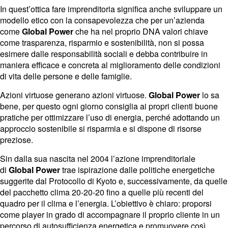
In quest’ottica fare imprenditoria significa anche sviluppare un
modello etico con la consapevolezza che per un’azienda
come
Global Power
che ha nel proprio DNA valori chiave
come trasparenza, risparmio e sostenibilità, non si possa
esimere dalle responsabilità sociali e debba contribuire in
maniera efficace e concreta al miglioramento delle condizioni
di vita delle persone e delle famiglie.
Azioni virtuose generano azioni virtuose.
Global Power
lo sa
bene, per questo ogni giorno consiglia ai propri clienti buone
pratiche per ottimizzare l’uso di energia, perché adottando un
approccio sostenibile si risparmia e si dispone di risorse
preziose.
Sin dalla sua nascita nel 2004 l’azione imprenditoriale
di
Global Power
trae ispirazione dalle politiche energetiche
suggerite dal Protocollo di Kyoto e, successivamente, da quelle
del pacchetto clima 20-20-20 fino a quelle più recenti del
quadro per il clima e l’energia. L’obiettivo è chiaro: proporsi
come player in grado di accompagnare il proprio cliente in un
percorso di autosufficienza energetica e promuovere così