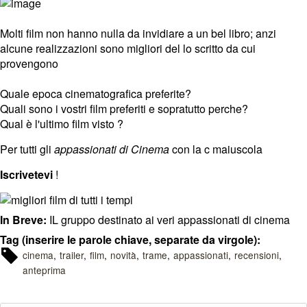
Molti film non hanno nulla da invidiare a un bel libro; anzi
alcune realizzazioni sono migliori del lo scritto da cui
provengono
Quale epoca cinematografica preferite?
Quali sono i vostri film preferiti e sopratutto perche?
Qual è l'ultimo film visto ?
Per tutti gli
appassionati di Cinema
con la c maiuscola
Iscrivetevi
!
In Breve:
IL gruppo destinato ai veri appassionati di cinema
Tag (inserire le parole chiave, separate da virgole):
cinema
trailer
film
novità
trame
appassionati
recensioni
anteprima