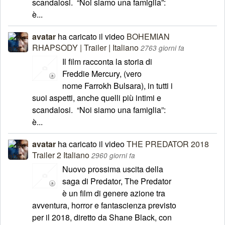
scandalosi. “Noi siamo una famiglia”:
è...
avatar
ha caricato il video
BOHEMIAN
RHAPSODY | Trailer | Italiano
2763 giorni fa
Il film racconta la storia di
Freddie Mercury, (vero
nome Farrokh Bulsara), in tutti i
suoi aspetti, anche quelli più intimi e
scandalosi. “Noi siamo una famiglia”:
è...
avatar
ha caricato il video
THE PREDATOR 2018
Trailer 2 Italiano
2960 giorni fa
Nuovo prossima uscita della
saga di Predator, The Predator
è un film di genere azione tra
avventura, horror e fantascienza previsto
per il 2018, diretto da Shane Black, con