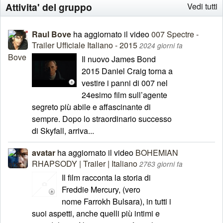
Attivita' del gruppo
Vedi tutti
Raul Bove
ha aggiornato il video
007 Spectre -
Trailer Ufficiale Italiano - 2015
2024 giorni fa
Il nuovo James Bond
2015 Daniel Craig torna a
vestire i panni di 007 nel
24esimo film sull’agente
segreto più abile e affascinante di
sempre. Dopo lo straordinario successo
di Skyfall, arriva...
avatar
ha aggiornato il video
BOHEMIAN
RHAPSODY | Trailer | Italiano
2763 giorni fa
Il film racconta la storia di
Freddie Mercury, (vero
nome Farrokh Bulsara), in tutti i
suoi aspetti, anche quelli più intimi e